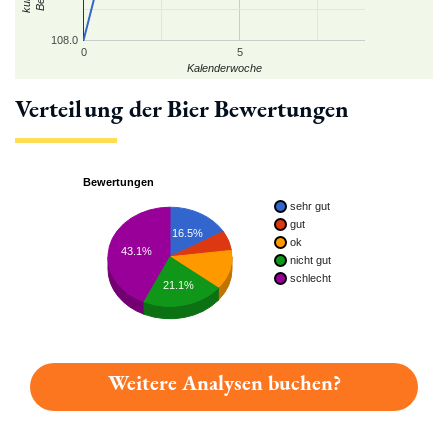
108.0
0
5
Kalenderwoche
Verteilung der Bier Bewertungen
Bewertungen
sehr gut
gut
16.5%
ok
43.1%
nicht gut
schlecht
21.1%
Weitere Analysen buchen?
Du hast gelesen: Scharpf Zwicklbier Platz 3750 » Test 2026 |