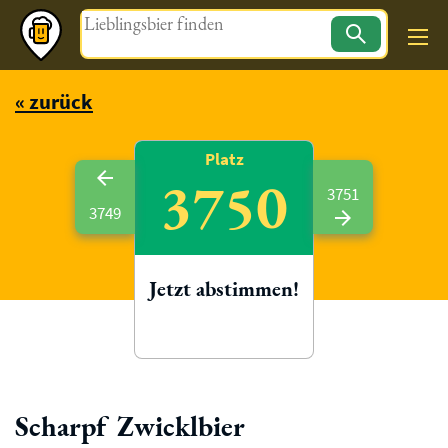
Magazin
« zurück
Platz
3750
3751
3749
Jetzt abstimmen!
Scharpf Zwicklbier