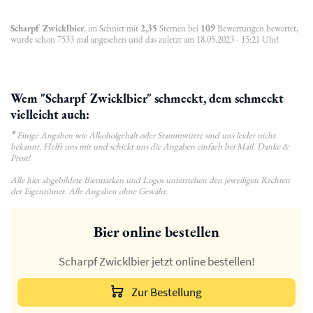
Scharpf Zwicklbier
, im Schnitt mit
2,35
Sternen bei
109
Bewertungen bewertet,
wurde schon 7533 mal angesehen und das zuletzt am 18.05.2023 - 15:21 Uhr!
Wem "Scharpf Zwicklbier" schmeckt, dem schmeckt
vielleicht auch:
*
Einige Angaben wie Alkoholgehalt oder Stammwürze sind uns leider nicht
bekannt. Helft uns mit und schickt uns die Angaben einfach bei Mail. Danke &
Prost!
Alle hier abgebildete Biermarken und Logos unterstehen den jeweiligen Rechten
der Eigentümer. Alle Angaben ohne Gewähr.
Bier online bestellen
Scharpf Zwicklbier jetzt online bestellen!
Zur Bestellung