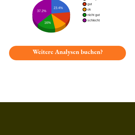
gut
23.4%
ok
37.2%
nicht gut
schlecht
16%
Weitere Analysen buchen?
Du hast gelesen: Schattenhofer Bräu Ur-hell Platz 5291 » Test