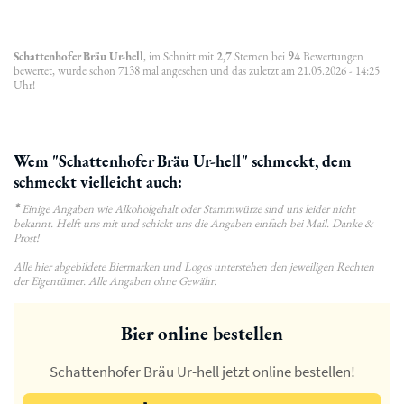
Schattenhofer Bräu Ur-hell
, im Schnitt mit
2,7
Sternen bei
94
Bewertungen
bewertet, wurde schon 7138 mal angesehen und das zuletzt am 21.05.2026 - 14:25
Uhr!
Wem "Schattenhofer Bräu Ur-hell" schmeckt, dem
schmeckt vielleicht auch:
*
Einige Angaben wie Alkoholgehalt oder Stammwürze sind uns leider nicht
bekannt. Helft uns mit und schickt uns die Angaben einfach bei Mail. Danke &
Prost!
Alle hier abgebildete Biermarken und Logos unterstehen den jeweiligen Rechten
der Eigentümer. Alle Angaben ohne Gewähr.
Bier online bestellen
Schattenhofer Bräu Ur-hell jetzt online bestellen!