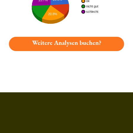
ok
nicht gut
schlecht
20.8%
Weitere Analysen buchen?
Du hast gelesen: Schimpf Hefe-weizen Dunkel Platz 4507 » T