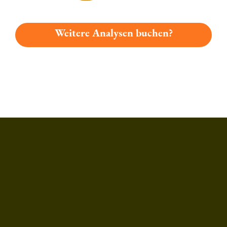
Weitere Analysen buchen?
Du hast gelesen: Schönbuch Radler Platz 4426 » Test 2026 | 