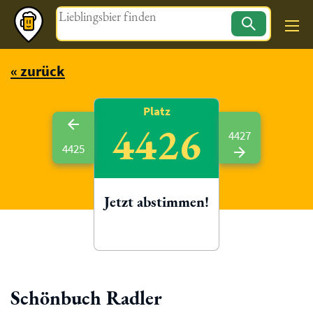
Magazin
« zurück
Platz
4426
4427
4425
Jetzt abstimmen!
Schönbuch Radler