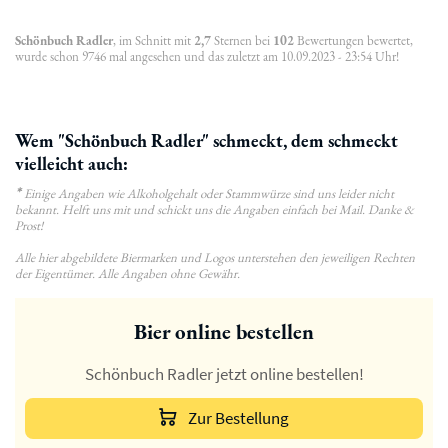
Schönbuch Radler
, im Schnitt mit
2,7
Sternen bei
102
Bewertungen bewertet,
wurde schon 9746 mal angesehen und das zuletzt am 10.09.2023 - 23:54 Uhr!
Wem "Schönbuch Radler" schmeckt, dem schmeckt
vielleicht auch:
*
Einige Angaben wie Alkoholgehalt oder Stammwürze sind uns leider nicht
bekannt. Helft uns mit und schickt uns die Angaben einfach bei Mail. Danke &
Prost!
Alle hier abgebildete Biermarken und Logos unterstehen den jeweiligen Rechten
der Eigentümer. Alle Angaben ohne Gewähr.
Bier online bestellen
Schönbuch Radler jetzt online bestellen!
Zur Bestellung