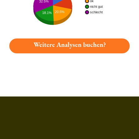
ok
32.5%
nicht gut
20.5%
schlecht
18.1%
Weitere Analysen buchen?
Du hast gelesen: Schwarzbräu Jubiläumsbier Platz 6183 » Test