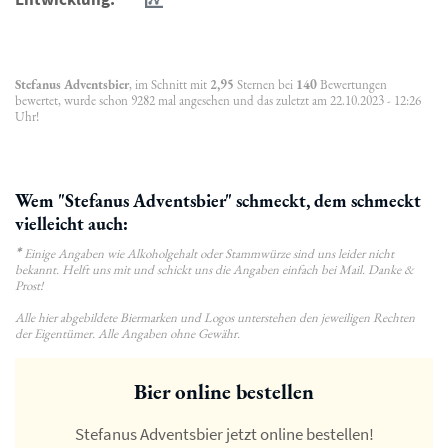
Stefanus Adventsbier
, im Schnitt mit
2,95
Sternen bei
140
Bewertungen
bewertet, wurde schon 9282 mal angesehen und das zuletzt am 22.10.2023 - 12:26
Uhr!
Wem "Stefanus Adventsbier" schmeckt, dem schmeckt
vielleicht auch:
*
Einige Angaben wie Alkoholgehalt oder Stammwürze sind uns leider nicht
bekannt. Helft uns mit und schickt uns die Angaben einfach bei Mail. Danke &
Prost!
Alle hier abgebildete Biermarken und Logos unterstehen den jeweiligen Rechten
der Eigentümer. Alle Angaben ohne Gewähr.
Bier online bestellen
Stefanus Adventsbier jetzt online bestellen!