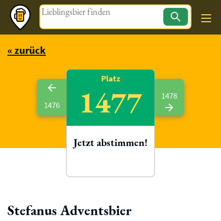
Magazin
« zurück
Platz
1477
1478
1476
Jetzt abstimmen!
Stefanus Adventsbier