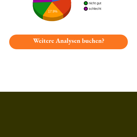
nicht gut
schlecht
17.9%
Weitere Analysen buchen?
Du hast gelesen: Stefanus Adventsbier Platz 1477 » Test 2026