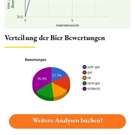
78.0
0
5
Kalenderwoche
Verteilung der Bier Bewertungen
Bewertungen
sehr gut
gut
17.7%
ok
35.4%
nicht gut
schlecht
Weitere Analysen buchen?