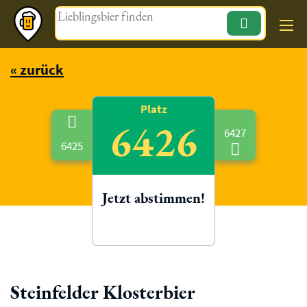
Magazin
« zurück
Platz
6426
6427
6425
Jetzt abstimmen!
Steinfelder Klosterbier