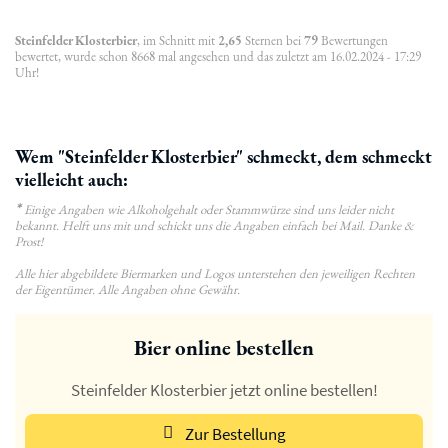
Steinfelder Klosterbier
, im Schnitt mit
2,65
Sternen bei
79
Bewertungen
bewertet, wurde schon 8668 mal angesehen und das zuletzt am 16.02.2024 - 17:29
Uhr!
Wem "Steinfelder Klosterbier" schmeckt, dem schmeckt
vielleicht auch:
*
Einige Angaben wie Alkoholgehalt oder Stammwürze sind uns leider nicht
bekannt. Helft uns mit und schickt uns die Angaben einfach bei Mail. Danke &
Prost!
Alle hier abgebildete Biermarken und Logos unterstehen den jeweiligen Rechten
der Eigentümer. Alle Angaben ohne Gewähr.
Bier online bestellen
Steinfelder Klosterbier jetzt online bestellen!
Zur Bestellung