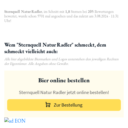
Sternquell Natur Radler
, im Schnitt mit
1,8
Sternen bei
205
Bewertungen
bewertet, wurde schon 9701 mal angesehen und das zuletzt am 3.08.2024 - 11:31
Uhr!
Wem "Sternquell Natur Radler" schmeckt, dem
schmeckt vielleicht auch:
Alle hier abgebildete Biermarken und Logos unterstehen den jeweiligen Rechten
der Eigentümer. Alle Angaben ohne Gewähr.
Bier online bestellen
Sternquell Natur Radler jetzt online bestellen!
Zur Bestellung