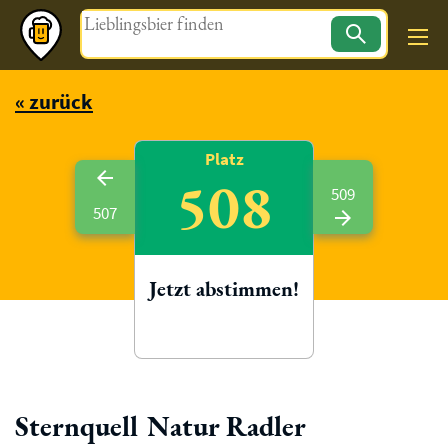
Magazin
« zurück
Platz
508
509
507
Jetzt abstimmen!
Sternquell Natur Radler