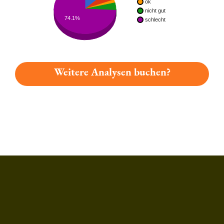
ok
nicht gut
74.1%
schlecht
Weitere Analysen buchen?
Du hast gelesen: Sternquell Natur Radler Platz 508 » Test 202