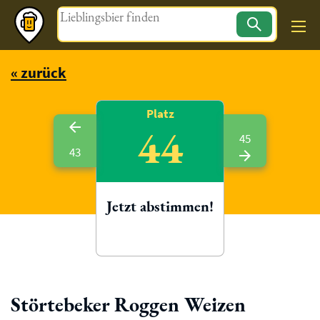
Magazin
« zurück
Platz
44
45
43
Jetzt abstimmen!
Störtebeker Roggen Weizen