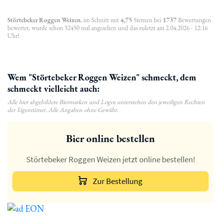
Störtebeker Roggen Weizen
, im Schnitt mit
4,75
Sternen bei
1737
Bewertungen
bewertet, wurde schon 52450 mal angesehen und das zuletzt am 2.04.2026 - 12:16
Uhr!
Wem "Störtebeker Roggen Weizen" schmeckt, dem
schmeckt vielleicht auch:
Alle hier abgebildete Biermarken und Logos unterstehen den jeweiligen Rechten
der Eigentümer. Alle Angaben ohne Gewähr.
Bier online bestellen
Störtebeker Roggen Weizen jetzt online bestellen!
Zur Bestellung