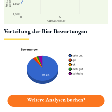
1,600
1,500
0
5
Kalenderwoche
Verteilung der Bier Bewertungen
Bewertungen
sehr gut
gut
ok
nicht gut
schlecht
89.1%
Weitere Analysen buchen?