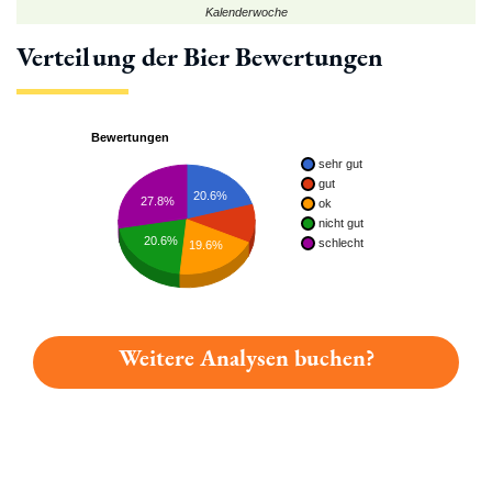
Kalenderwoche
Verteilung der Bier Bewertungen
Bewertungen
sehr gut
gut
20.6%
27.8%
ok
nicht gut
20.6%
schlecht
19.6%
Weitere Analysen buchen?
Du hast gelesen: Thurn Und Taxis Fürsten Gold Platz 4954 » 