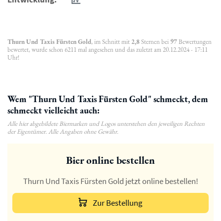
Thurn Und Taxis Fürsten Gold
, im Schnitt mit
2,8
Sternen bei
97
Bewertungen
bewertet, wurde schon 6211 mal angesehen und das zuletzt am 20.12.2024 - 17:11
Uhr!
Wem "Thurn Und Taxis Fürsten Gold" schmeckt, dem
schmeckt vielleicht auch:
Alle hier abgebildete Biermarken und Logos unterstehen den jeweiligen Rechten
der Eigentümer. Alle Angaben ohne Gewähr.
Bier online bestellen
Thurn Und Taxis Fürsten Gold jetzt online bestellen!
Zur Bestellung