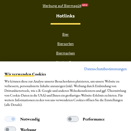
Werbung auf Biermap24
N E U
Hotlinks
Bier
Biersorten
Biermarken
Stadion Bier
Datenschutzbestimmungen
PVPP freies Bier
Wir verwenden Cookies
Bierhistorisches
Wir können diese zur Analyse unserer Besucherdaten platzieren, um unsere Website zu
verbessern, personalisierte Inhalte anzuzeigen (inkl. Werbung durch Einbindung von
Wo trinkt man welches Bier?
Drittanbietertools, wie z.B. Google und anderen Webedienstleistern und ggf. Übermittlung
von Cookie-Daten in die USA) und Ihnen ein großartiges Website-Erlebnis zu bieten. Für
Hinweise
weitere Informationen zu den von uns verwendeten Cookies öffnen Sie die Einstellungen
(alle Details).
Notwendig
Performance
Werbung