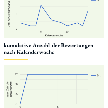
B…
Zahl der Bewertungen
5
0
5
10
Kalenderwoche
kumulative Anzahl der Bewertungen
nach Kalenderwoche
97
B…
kum. Zahl der
Bewertungen
96
95
94
0
5