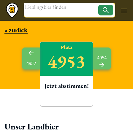
Magazin
« zurück
Platz
4953
4954
4952
Jetzt abstimmen!
Unser Landbier