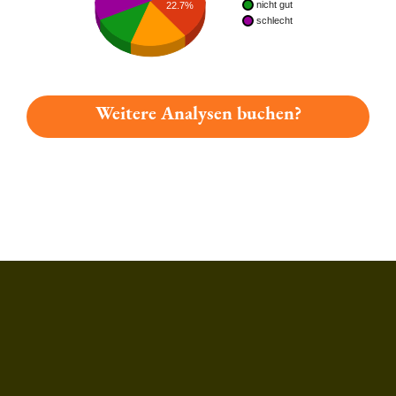
nicht gut
22.7%
schlecht
Weitere Analysen buchen?
Du hast gelesen: Unser Landbier Platz 4953 » Test 2026 | Bi