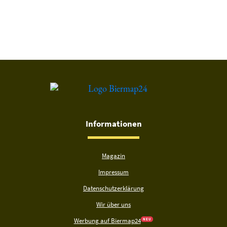
Du hast gelesen: Trierer Petrusbräu Spezial Platz 7906 » Test 
Informationen
Magazin
Impressum
Datenschutzerklärung
Wir über uns
Werbung auf Biermap24
N E U