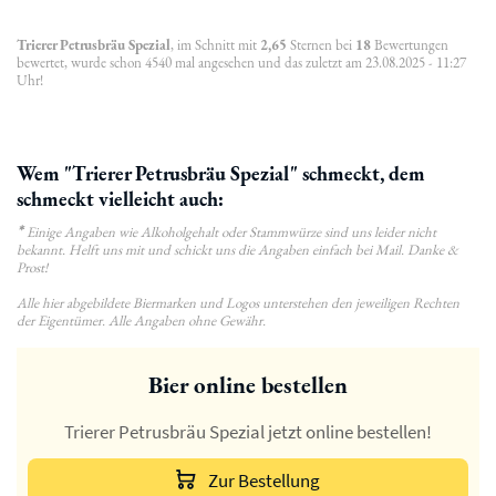
Trierer Petrusbräu Spezial
, im Schnitt mit
2,65
Sternen bei
18
Bewertungen
bewertet, wurde schon 4540 mal angesehen und das zuletzt am 23.08.2025 - 11:27
Uhr!
Wem "Trierer Petrusbräu Spezial" schmeckt, dem
schmeckt vielleicht auch:
*
Einige Angaben wie Alkoholgehalt oder Stammwürze sind uns leider nicht
bekannt. Helft uns mit und schickt uns die Angaben einfach bei Mail. Danke &
Prost!
Alle hier abgebildete Biermarken und Logos unterstehen den jeweiligen Rechten
der Eigentümer. Alle Angaben ohne Gewähr.
Bier online bestellen
Trierer Petrusbräu Spezial jetzt online bestellen!
Zur Bestellung