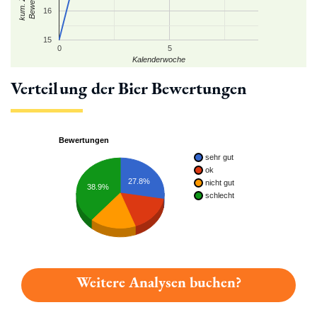
16
15
0
5
Kalenderwoche
Verteilung der Bier Bewertungen
Bewertungen
sehr gut
ok
27.8%
nicht gut
38.9%
schlecht
Weitere Analysen buchen?