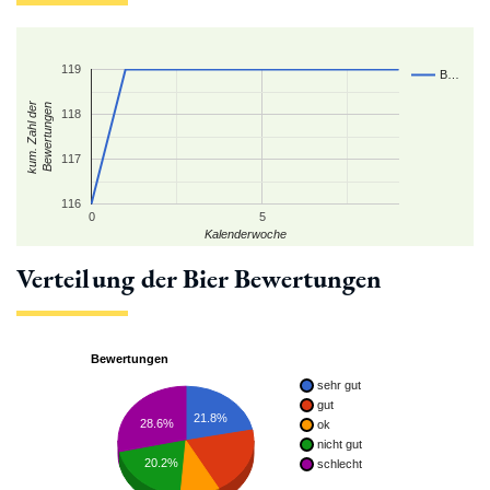
119
B…
kum. Zahl der
Bewertungen
118
117
116
0
5
Kalenderwoche
Verteilung der Bier Bewertungen
Bewertungen
sehr gut
gut
21.8%
28.6%
ok
nicht gut
20.2%
schlecht