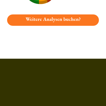
Weitere Analysen buchen?
Du hast gelesen: Tucher Dunkles Hefe Weizen Platz 2713 » T