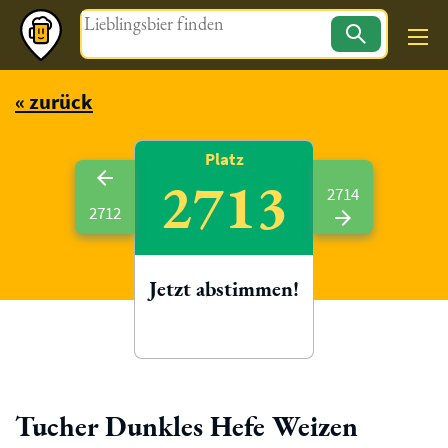
Magazin
« zurück
Platz
2713
2714
2712
Jetzt abstimmen!
Tucher Dunkles Hefe Weizen