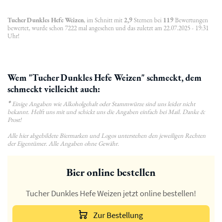
Tucher Dunkles Hefe Weizen
, im Schnitt mit
2,9
Sternen bei
119
Bewertungen
bewertet, wurde schon 7222 mal angesehen und das zuletzt am 22.07.2025 - 19:31
Uhr!
Wem "Tucher Dunkles Hefe Weizen" schmeckt, dem
schmeckt vielleicht auch:
*
Einige Angaben wie Alkoholgehalt oder Stammwürze sind uns leider nicht
bekannt. Helft uns mit und schickt uns die Angaben einfach bei Mail. Danke &
Prost!
Alle hier abgebildete Biermarken und Logos unterstehen den jeweiligen Rechten
der Eigentümer. Alle Angaben ohne Gewähr.
Bier online bestellen
Tucher Dunkles Hefe Weizen jetzt online bestellen!
Zur Bestellung