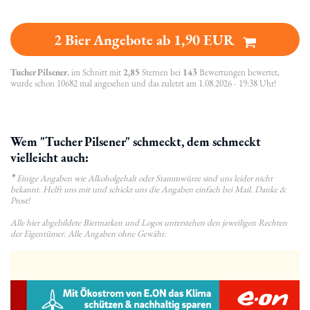
2 Bier Angebote ab 1,90 EUR
Tucher Pilsener
, im Schnitt mit
2,85
Sternen bei
143
Bewertungen bewertet,
wurde schon 10682 mal angesehen und das zuletzt am 1.08.2026 - 19:38 Uhr!
Wem "Tucher Pilsener" schmeckt, dem schmeckt
vielleicht auch:
*
Einige Angaben wie Alkoholgehalt oder Stammwürze sind uns leider nicht
bekannt. Helft uns mit und schickt uns die Angaben einfach bei Mail. Danke &
Prost!
Alle hier abgebildete Biermarken und Logos unterstehen den jeweiligen Rechten
der Eigentümer. Alle Angaben ohne Gewähr.