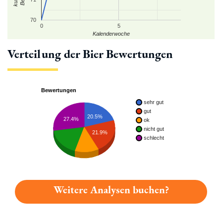
70
0
5
Kalenderwoche
Verteilung der Bier Bewertungen
Bewertungen
sehr gut
gut
20.5%
27.4%
ok
nicht gut
21.9%
schlecht
Weitere Analysen buchen?
Du hast gelesen: Umstädter Marktbier Platz 6686 » Test 2026