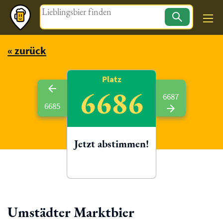
Magazin
« zurück
Platz
6686
6687
6685
Jetzt abstimmen!
Umstädter Marktbier