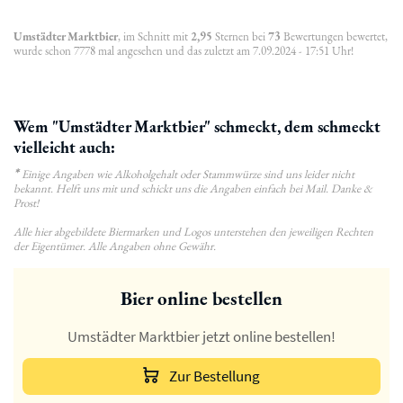
Umstädter Marktbier
, im Schnitt mit
2,95
Sternen bei
73
Bewertungen bewertet,
wurde schon 7778 mal angesehen und das zuletzt am 7.09.2024 - 17:51 Uhr!
Wem "Umstädter Marktbier" schmeckt, dem schmeckt
vielleicht auch:
*
Einige Angaben wie Alkoholgehalt oder Stammwürze sind uns leider nicht
bekannt. Helft uns mit und schickt uns die Angaben einfach bei Mail. Danke &
Prost!
Alle hier abgebildete Biermarken und Logos unterstehen den jeweiligen Rechten
der Eigentümer. Alle Angaben ohne Gewähr.
Bier online bestellen
Umstädter Marktbier jetzt online bestellen!
Zur Bestellung