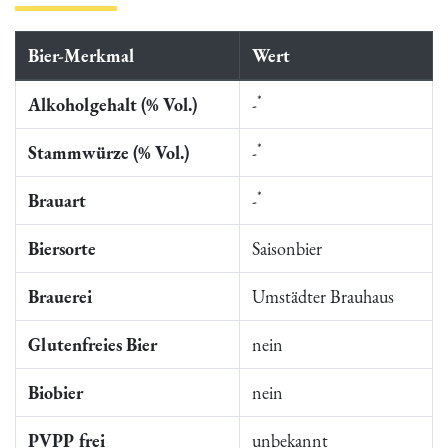
Bier-Merkmal
Wert
*
Alkoholgehalt (% Vol.)
-
*
Stammwürze (% Vol.)
-
*
Brauart
-
Biersorte
Saisonbier
Brauerei
Umstädter Brauhaus
Glutenfreies Bier
nein
Biobier
nein
PVPP frei
unbekannt