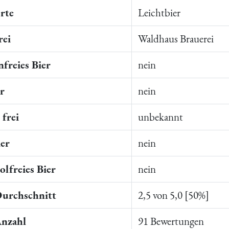
rte
Leichtbier
rei
Waldhaus Brauerei
freies Bier
nein
er
nein
frei
unbekannt
ier
nein
lfreies Bier
nein
Durchschnitt
2,5 von 5,0 [50%]
Anzahl
91 Bewertungen