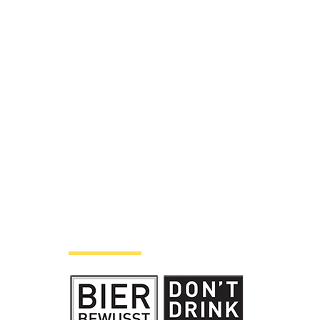
| Biermap24
Hinweise