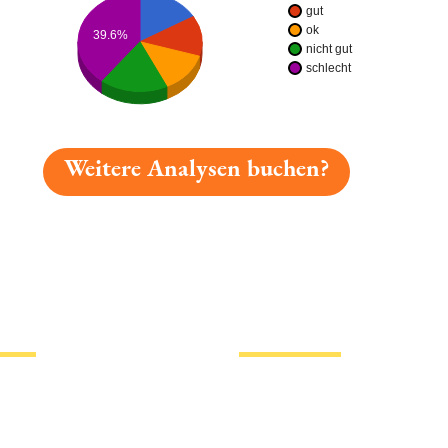
gut
ok
39.6%
nicht gut
schlecht
Weitere Analysen buchen?
gelesen: Waldhaus Sommer Bier Platz 5588 » Test 2026 
tionen
Hotlinks
Bier
Biersorten