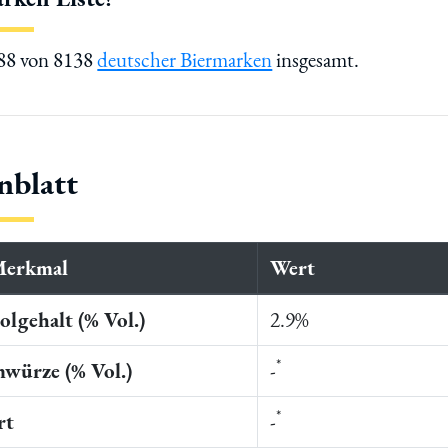
588 von 8138
deutscher Biermarken
insgesamt.
nblatt
Merkmal
Wert
lgehalt (% Vol.)
2.9%
*
würze (% Vol.)
-
*
rt
-