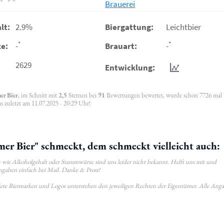
Brauerei
lt:
2.9%
Biergattung:
Leichtbier
*
*
e:
-
Brauart:
-
2629
Entwicklung:
r Bier
, im Schnitt mit
2,5
Sternen bei
91
Bewertungen bewertet, wurde schon 7726 mal
s zuletzt am 11.07.2025 - 20:29 Uhr!
 Bier" schmeckt, dem schmeckt vielleicht auch:
wie Alkoholgehalt oder Stammwürze sind uns leider nicht bekannt. Helft uns mit und
ngaben einfach bei Mail. Danke & Prost!
ldete Biermarken und Logos unterstehen den jeweiligen Rechten der Eigentümer. Alle Ang