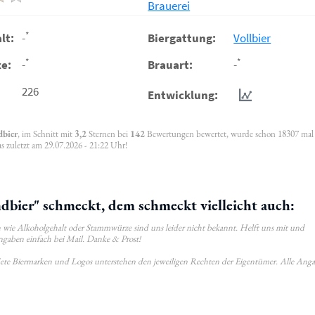
Brauerei
*
lt:
-
Biergattung:
Vollbier
*
*
e:
-
Brauart:
-
226
Entwicklung:
dbier
, im Schnitt mit
3,2
Sternen bei
142
Bewertungen bewertet, wurde schon 18307 mal
s zuletzt am 29.07.2026 - 21:22 Uhr!
bier" schmeckt, dem schmeckt vielleicht auch:
wie Alkoholgehalt oder Stammwürze sind uns leider nicht bekannt. Helft uns mit und
ngaben einfach bei Mail. Danke & Prost!
ldete Biermarken und Logos unterstehen den jeweiligen Rechten der Eigentümer. Alle Ang