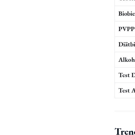
Biobi
PVPP 
Diätb
Alkoho
Test 
Test 
Tren