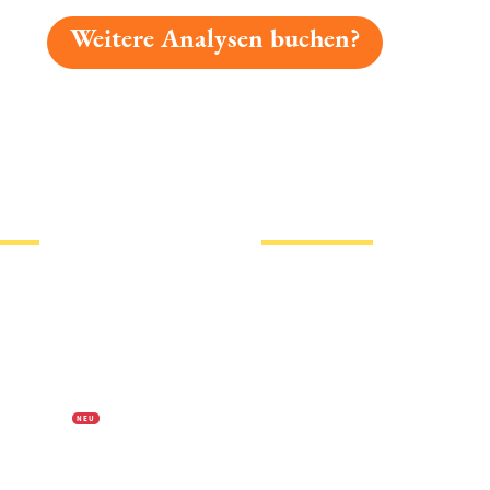
Weitere Analysen buchen?
gelesen: Watzdorfer Landbier Platz 1408 » Test 2026 | 
tionen
Hotlinks
Bier
Biersorten
erklärung
Biermarken
s
Stadion Bier
f Biermap24
PVPP freies Bier
N E U
Bierhistorisches