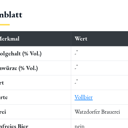
nblatt
Merkmal
Wert
*
lgehalt (% Vol.)
-
*
würze (% Vol.)
-
*
rt
-
rte
Vollbier
rei
Watzdorfer Brauerei
freies Bier
nein