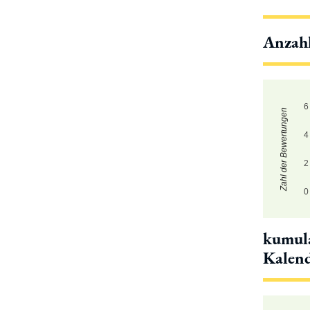
Anzah
6
Zahl der Bewertungen
4
2
0
kumula
Kalen