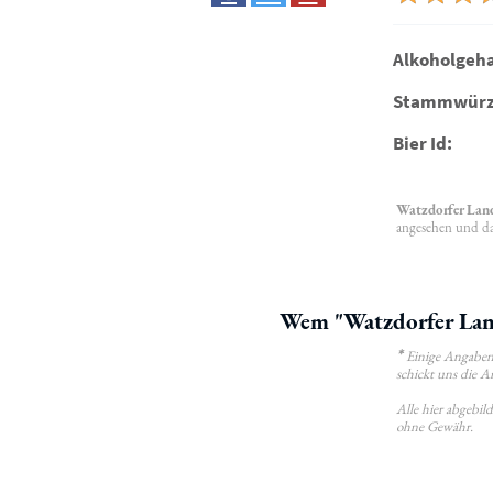
Alkoholgeha
Stammwürz
Bier Id:
Watzdorfer Lan
angesehen und da
Wem "Watzdorfer Land
*
Einige Angaben 
schickt uns die A
Alle hier abgebi
ohne Gewähr.