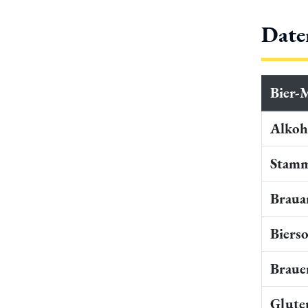
Date
Bier-
Alkoho
Stamm
Braua
Bierso
Braue
Gluten