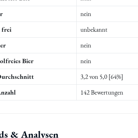
er
nein
frei
unbekannt
ier
nein
lfreies Bier
nein
Durchschnitt
3,2 von 5,0 [64%]
Anzahl
142 Bewertungen
ds & Analysen