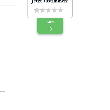
Jetzt abstimmen!
1409
aben