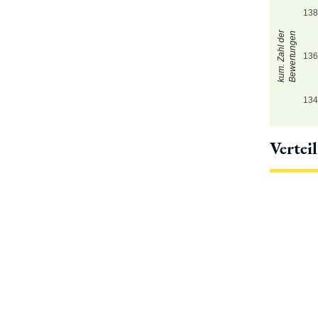
13
kum. Zahl der
Bewertungen
13
13
Vertei