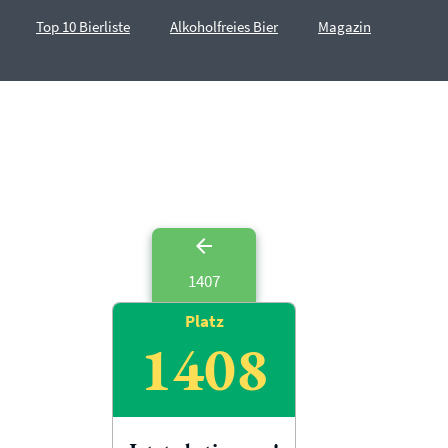
Top 10 Bierliste
Alkoholfreies Bier
Magazin
1407
Platz
1408