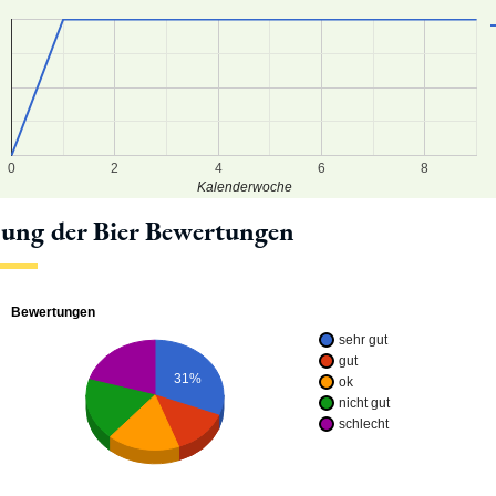
8
6
4
0
2
4
6
8
Kalenderwoche
lung der Bier Bewertungen
Bewertungen
sehr gut
gut
31%
ok
nicht gut
schlecht