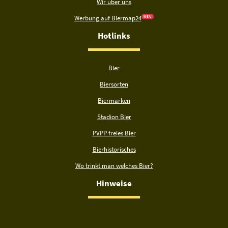
Wir über uns
Werbung auf Biermap24
N E U
Hotlinks
Bier
Biersorten
Biermarken
Stadion Bier
PVPP freies Bier
Bierhistorisches
Wo trinkt man welches Bier?
Hinweise