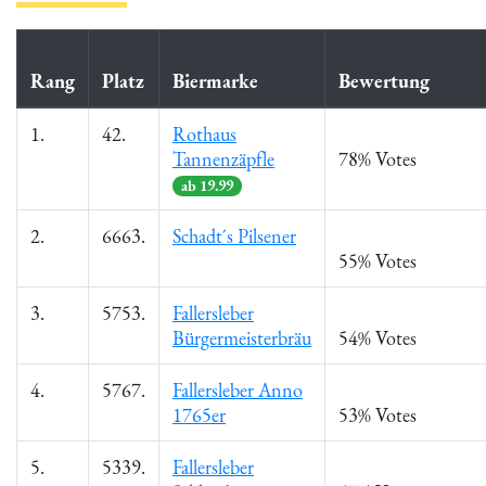
Rang
Platz
Biermarke
Bewertung
1.
42.
Rothaus
Tannenzäpfle
78% Votes
ab 19.99
2.
6663.
Schadt´s Pilsener
55% Votes
3.
5753.
Fallersleber
Bürgermeisterbräu
54% Votes
4.
5767.
Fallersleber Anno
1765er
53% Votes
5.
5339.
Fallersleber