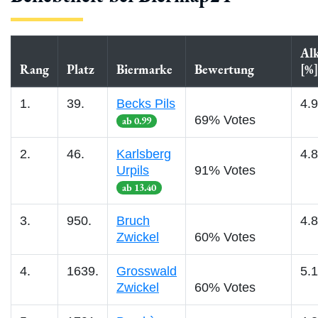
Al
Rang
Platz
Biermarke
Bewertung
[%]
1.
39.
Becks Pils
4.9
69% Votes
ab 0.99
2.
46.
Karlsberg
4.8
Urpils
91% Votes
ab 13.40
3.
950.
Bruch
4.8
Zwickel
60% Votes
4.
1639.
Grosswald
5.1
Zwickel
60% Votes