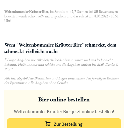
Weltenbummler Kräuter Bier
, im Schnitt mit
2,7
Sternen bei
80
Bewertungen
bewertet, wurde schon 5697 mal angesehen und das zuletzt am 8.08.2022 - 10:51
Uhr!
Wem "Weltenbummler Kräuter Bier" schmeckt, dem
schmeckt vielleicht auch:
*
Einige Angaben wie Alkoholgehalt oder Stammwürze sind uns leider nicht
bekannt. Helft uns mit und schickt uns die Angaben einfach bei Mail. Danke &
Prost!
Alle hier abgebildete Biermarken und Logos unterstehen den jeweiligen Rechten
der Eigentümer. Alle Angaben ohne Gewähr.
Bier online bestellen
Weltenbummler Kräuter Bier jetzt online bestellen!
Zur Bestellung