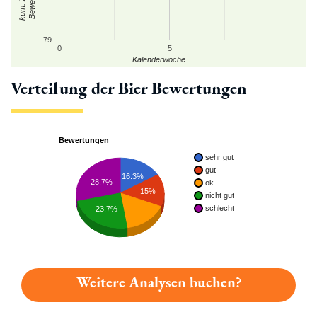
79
0
5
Kalenderwoche
Verteilung der Bier Bewertungen
Bewertungen
sehr gut
gut
16.3%
28.7%
ok
15%
nicht gut
schlecht
23.7%
Weitere Analysen buchen?