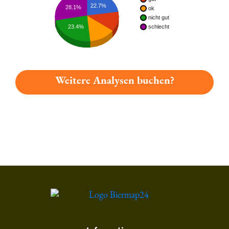
22.7%
28.1%
ok
nicht gut
23.4%
schlecht
Weitere Analysen buchen?
Du hast gelesen: Wismarer Roter Eric Platz 2074 » Test 2026 