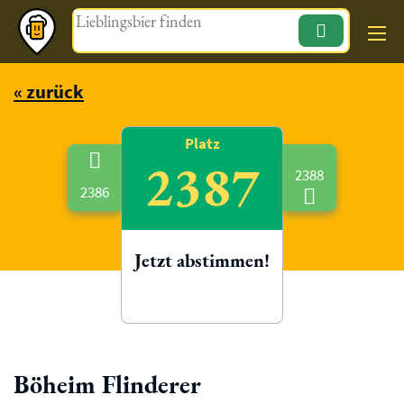
Magazin
« zurück
Platz
2387
2388
2386
Jetzt abstimmen!
Böheim Flinderer