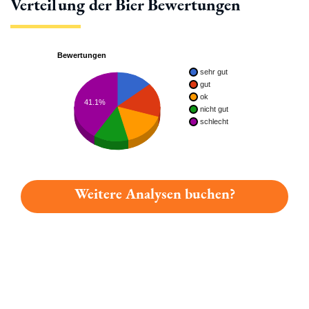
Verteilung der Bier Bewertungen
Bewertungen
sehr gut
gut
ok
41.1%
nicht gut
schlecht
Weitere Analysen buchen?
Du hast gelesen: Böheim Flinderer Platz 2387 » Test 2026 | B