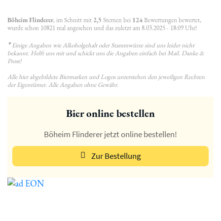
Böheim Flinderer
, im Schnitt mit
2,5
Sternen bei
124
Bewertungen bewertet,
wurde schon 10821 mal angesehen und das zuletzt am 8.03.2025 - 18:09 Uhr!
*
Einige Angaben wie Alkoholgehalt oder Stammwürze sind uns leider nicht
bekannt. Helft uns mit und schickt uns die Angaben einfach bei Mail. Danke &
Prost!
Alle hier abgebildete Biermarken und Logos unterstehen den jeweiligen Rechten
der Eigentümer. Alle Angaben ohne Gewähr.
Bier online bestellen
Böheim Flinderer jetzt online bestellen!
Zur Bestellung