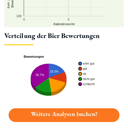
108
0
5
Kalenderwoche
Verteilung der Bier Bewertungen
Bewertungen
sehr gut
gut
18.3%
ok
36.7%
nicht gut
schlecht
Weitere Analysen buchen?