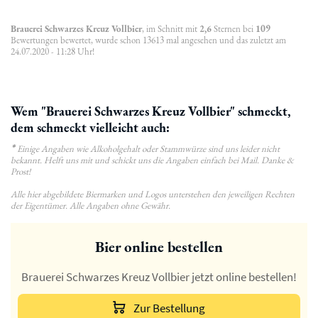
Brauerei Schwarzes Kreuz Vollbier
, im Schnitt mit
2,6
Sternen bei
109
Bewertungen bewertet, wurde schon 13613 mal angesehen und das zuletzt am
24.07.2020 - 11:28 Uhr!
Wem "Brauerei Schwarzes Kreuz Vollbier" schmeckt,
dem schmeckt vielleicht auch:
*
Einige Angaben wie Alkoholgehalt oder Stammwürze sind uns leider nicht
bekannt. Helft uns mit und schickt uns die Angaben einfach bei Mail. Danke &
Prost!
Alle hier abgebildete Biermarken und Logos unterstehen den jeweiligen Rechten
der Eigentümer. Alle Angaben ohne Gewähr.
Bier online bestellen
Brauerei Schwarzes Kreuz Vollbier jetzt online bestellen!
Zur Bestellung