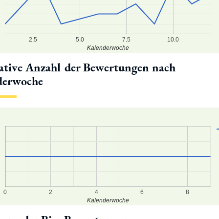
2.5
5.0
7.5
10.0
Kalenderwoche
tive Anzahl der Bewertungen nach
derwoche
1
0
9
0
2
4
6
8
Kalenderwoche