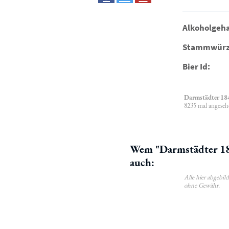
Alkoholgeha
Stammwürz
Bier Id:
Darmstädter 18
8235 mal angeseh
Wem "Darmstädter 184
auch:
Alle hier abgebi
ohne Gewähr.