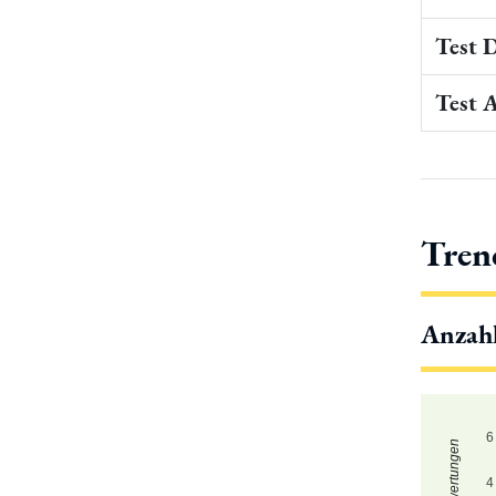
Test 
Test 
Tren
Anzah
6
4