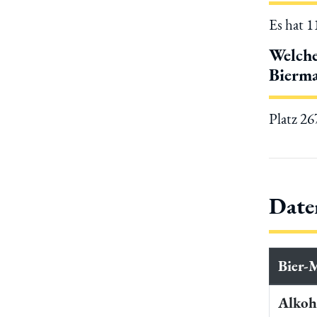
Es hat 
Welche
Bierma
Platz 2
Date
Bier-
Alkoho