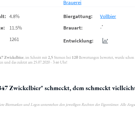
Brauerei
lt:
4.8%
Biergattung:
Vollbier
*
e:
11.5%
Brauart:
-
1261
Entwicklung:
47 Zwickelbier
, im Schnitt mit
2,5
Sternen bei
120
Bewertungen bewertet, wurde schon
en und das zuletzt am 25.07.2020 - 3:46 Uhr!
7 Zwickelbier" schmeckt, dem schmeckt vielleich
ldete Biermarken und Logos unterstehen den jeweiligen Rechten der Eigentümer. Alle Ang