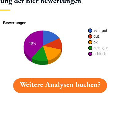
lung der Bier Bewertungen
Bewertungen
sehr gut
gut
ok
40%
nicht gut
schlecht
Weitere Analysen buchen?
gelesen: Darmstädter 1847 Zwickelbier Platz 2677 » Tes
tionen
Hotlinks