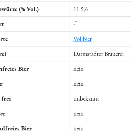
würze (% Vol.)
11.5%
*
rt
-
rte
Vollbier
rei
Darmstädter Brauerei
freies Bier
nein
er
nein
frei
unbekannt
ier
nein
lfreies Bier
nein