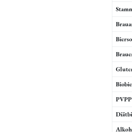
Stamm
Braua
Bierso
Braue
Gluten
Biobi
PVPP 
Diätb
Alkoho