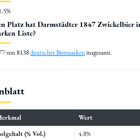
11.5%
n Platz hat Darmstädter 1847 Zwickelbier i
rken Liste?
677 von 8138
deutscher Biermarken
insgesamt.
nblatt
Merkmal
Wert
lgehalt (% Vol.)
4.8%