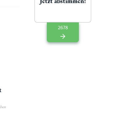
Jetzt abstimmen!
2678
t
aben