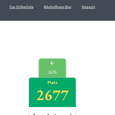
Top 10 Bierliste
Alkoholfreies Bier
Magazin
2676
Platz
2677