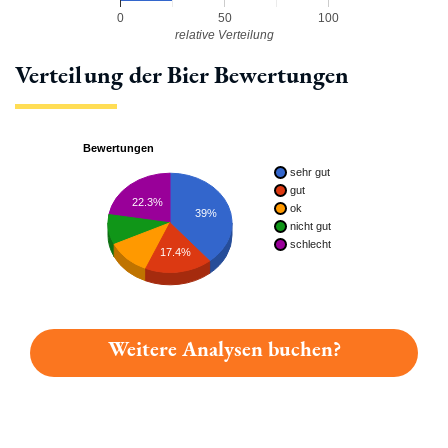
0
50
100
relative Verteilung
Verteilung der Bier Bewertungen
Bewertungen
sehr gut
gut
22.3%
ok
39%
nicht gut
schlecht
17.4%
Weitere Analysen buchen?
Du hast gelesen: Duckstein Original Platz 269 » Test 2026 | 