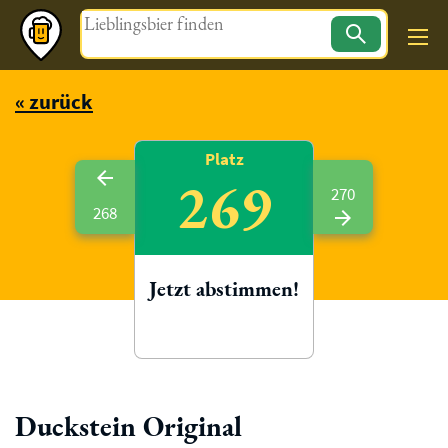
Magazin
« zurück
Platz
269
270
268
Jetzt abstimmen!
Duckstein Original