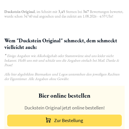
Duckstein Original
, im Schnitt mit
3,45
Sternen bei
367
Bewertungen bewertet,
wurde schon 34740 mal angesehen und das zuletzt am 1.08.2026 - 4:59 Uhr!
Wem "Duckstein Original" schmeckt, dem schmeckt
vielleicht auch:
*
Einige Angaben wie Alkoholgehalt oder Stammwürze sind uns leider nicht
bekannt. Helft uns mit und schickt uns die Angaben einfach bei Mail. Danke &
Prost!
Alle hier abgebildete Biermarken und Logos unterstehen den jeweiligen Rechten
der Eigentümer. Alle Angaben ohne Gewähr.
Bier online bestellen
Duckstein Original jetzt online bestellen!
Zur Bestellung