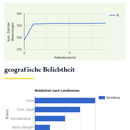
400
B…
kum. Zahl der
Bewertungen
350
300
250
0
5
Kalenderwoche
geografische Beliebtheit
Beliebtheit nach Landkreisen
Verteilung
Unna
Köln, Stadt
Kreis
Nordwestme…
Mainz-Bingen