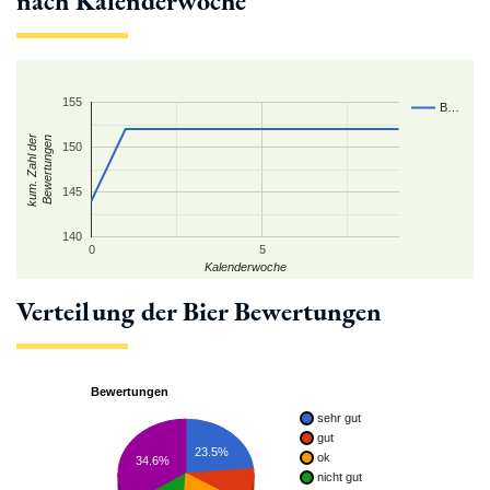
nach Kalenderwoche
155
B…
kum. Zahl der
Bewertungen
150
145
140
0
5
Kalenderwoche
Verteilung der Bier Bewertungen
Bewertungen
sehr gut
gut
23.5%
ok
34.6%
nicht gut