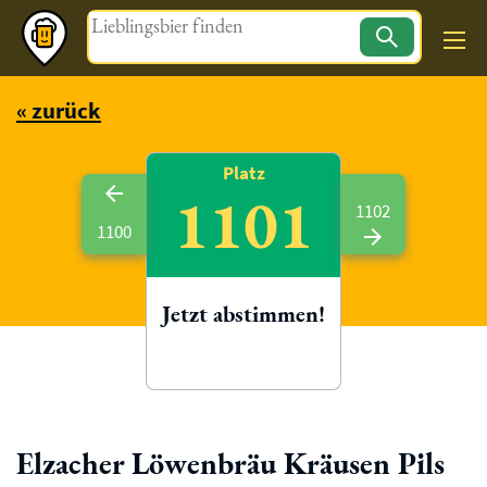
Magazin
« zurück
Platz
1101
1102
1100
Jetzt abstimmen!
Elzacher Löwenbräu Kräusen Pils