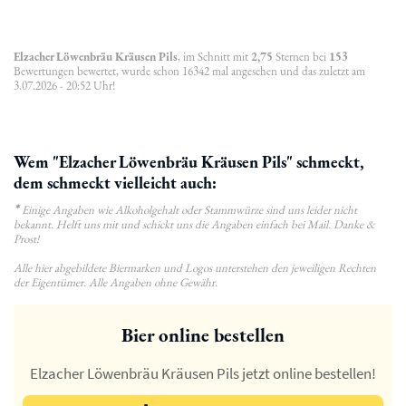
Elzacher Löwenbräu Kräusen Pils
, im Schnitt mit
2,75
Sternen bei
153
Bewertungen bewertet, wurde schon 16342 mal angesehen und das zuletzt am
3.07.2026 - 20:52 Uhr!
Wem "Elzacher Löwenbräu Kräusen Pils" schmeckt,
dem schmeckt vielleicht auch:
*
Einige Angaben wie Alkoholgehalt oder Stammwürze sind uns leider nicht
bekannt. Helft uns mit und schickt uns die Angaben einfach bei Mail. Danke &
Prost!
Alle hier abgebildete Biermarken und Logos unterstehen den jeweiligen Rechten
der Eigentümer. Alle Angaben ohne Gewähr.
Bier online bestellen
Elzacher Löwenbräu Kräusen Pils jetzt online bestellen!