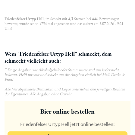
Friedenfelser Urtyp Hell
, im Schnitt mit
4,3
Sternen bei
446
Bewertungen
bewertet, wurde schon 9794 mal angesehen und das zuletzt am 5.07.2026 - 9:21
Uhr!
Wem "Friedenfelser Urtyp Hell" schmeckt, dem
schmeckt vielleicht auch:
*
Einige Angaben wie Alkoholgehalt oder Stammwürze sind uns leider nicht
bekannt. Helft uns mit und schickt uns die Angaben einfach bei Mail. Danke &
Prost!
Alle hier abgebildete Biermarken und Logos unterstehen den jeweiligen Rechten
der Eigentümer. Alle Angaben ohne Gewähr.
Bier online bestellen
Friedenfelser Urtyp Hell jetzt online bestellen!