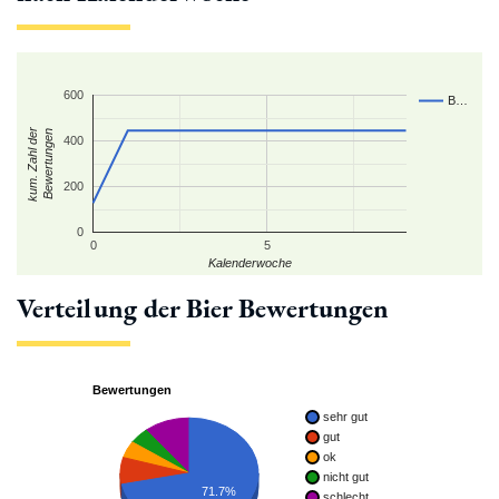
600
B…
kum. Zahl der
Bewertungen
400
200
0
0
5
Kalenderwoche
Verteilung der Bier Bewertungen
Bewertungen
sehr gut
gut
ok
nicht gut
71.7%
schlecht