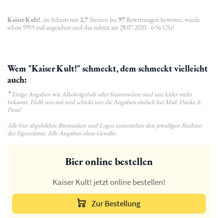
Kaiser Kult!
, im Schnitt mit
2,7
Sternen bei
97
Bewertungen bewertet, wurde
schon 9955 mal angesehen und das zuletzt am 28.07.2020 - 6:56 Uhr!
Wem "Kaiser Kult!" schmeckt, dem schmeckt vielleicht
auch:
*
Einige Angaben wie Alkoholgehalt oder Stammwürze sind uns leider nicht
bekannt. Helft uns mit und schickt uns die Angaben einfach bei Mail. Danke &
Prost!
Alle hier abgebildete Biermarken und Logos unterstehen den jeweiligen Rechten
der Eigentümer. Alle Angaben ohne Gewähr.
Bier online bestellen
Kaiser Kult! jetzt online bestellen!
Zur Bestellung