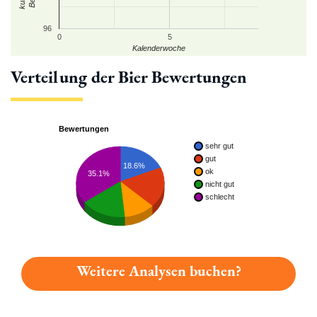
96
0
5
Kalenderwoche
Verteilung der Bier Bewertungen
Bewertungen
sehr gut
gut
18.6%
ok
35.1%
nicht gut
schlecht
Weitere Analysen buchen?
Du hast gelesen: Kaiser Kult! Platz 4975 » Test 2026 | Bierma