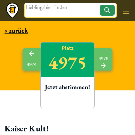
Magazin
« zurück
Platz
4975
4976
4974
Jetzt abstimmen!
Kaiser Kult!