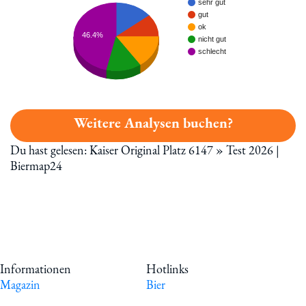
sehr gut
gut
ok
46.4%
nicht gut
schlecht
Weitere Analysen buchen?
Du hast gelesen: Kaiser Original Platz 6147 » Test 2026 |
Biermap24
Informationen
Hotlinks
Magazin
Bier