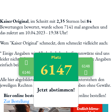
Kaiser Original
, im Schnitt mit
2,35
Sternen bei
84
Bewertungen bewertet, wurde schon 7141 mal angesehen und
das zuletzt am 10.04.2023 - 19:38 Uhr!
Wem "Kaiser Original" schmeckt, dem schmeckt vielleicht auch:
*
Einige Angaben wie Alkoholgehalt oder Stammwürze sind uns
Platz
leider nicht bekannt. Helft uns mit und schickt uns die Angaben
6147
einfach bei Mail. Danke & Prost!
6148
6146
Alle hier abgebildete Biermarken und Logos unterstehen den
jeweiligen Rechten der Eigentümer. Alle Angaben ohne Gewähr.
Jetzt abstimmen!
Bier online bestellen
Kaiser Original jetzt online bestellen!
Zur Bestellung