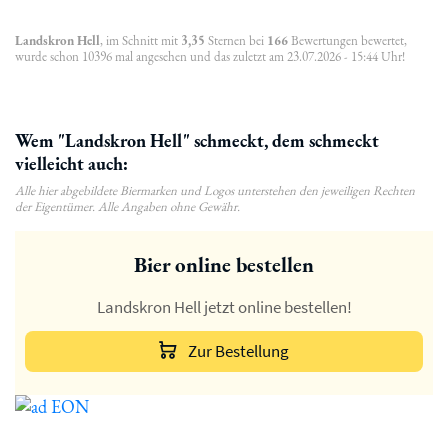
Landskron Hell
, im Schnitt mit
3,35
Sternen bei
166
Bewertungen bewertet,
wurde schon 10396 mal angesehen und das zuletzt am 23.07.2026 - 15:44 Uhr!
Wem "Landskron Hell" schmeckt, dem schmeckt
vielleicht auch:
Alle hier abgebildete Biermarken und Logos unterstehen den jeweiligen Rechten
der Eigentümer. Alle Angaben ohne Gewähr.
Bier online bestellen
Landskron Hell jetzt online bestellen!
Zur Bestellung