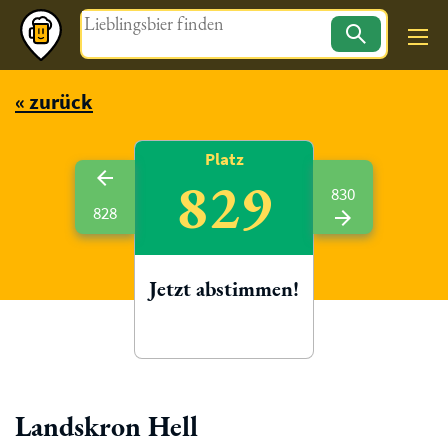
Magazin
« zurück
Platz
829
830
828
Jetzt abstimmen!
Landskron Hell