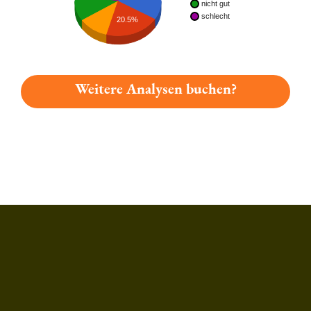
nicht gut
schlecht
20.5%
Weitere Analysen buchen?
Du hast gelesen: Landskron Hell Platz 829 » Test 2026 | Bie