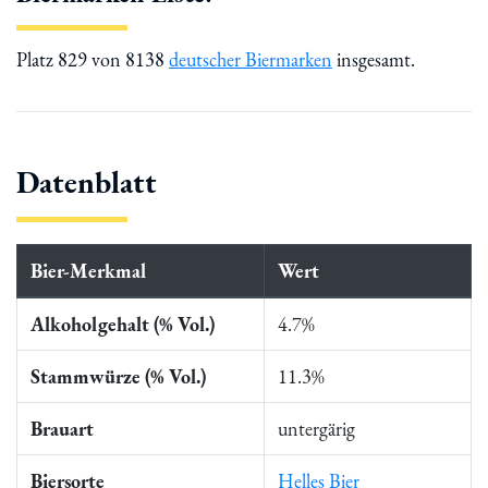
Platz 829 von 8138
deutscher Biermarken
insgesamt.
Datenblatt
Bier-Merkmal
Wert
Alkoholgehalt (% Vol.)
4.7%
Stammwürze (% Vol.)
11.3%
Brauart
untergärig
Biersorte
Helles Bier