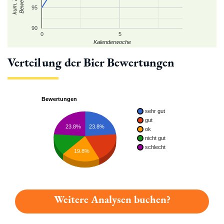
95
90
0
5
Kalenderwoche
Verteilung der Bier Bewertungen
Bewertungen
sehr gut
gut
23.8%
23.8%
ok
nicht gut
schlecht
19.8%
Weitere Analysen buchen?