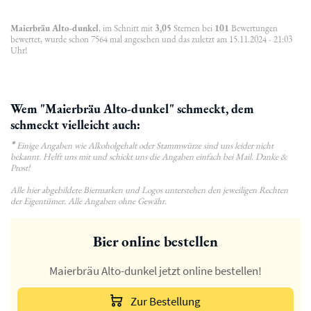
Maierbräu Alto-dunkel
, im Schnitt mit
3,05
Sternen bei
101
Bewertungen
bewertet, wurde schon 7564 mal angesehen und das zuletzt am 15.11.2024 - 21:03
Uhr!
Wem "Maierbräu Alto-dunkel" schmeckt, dem
schmeckt vielleicht auch:
*
Einige Angaben wie Alkoholgehalt oder Stammwürze sind uns leider nicht
bekannt. Helft uns mit und schickt uns die Angaben einfach bei Mail. Danke &
Prost!
Alle hier abgebildete Biermarken und Logos unterstehen den jeweiligen Rechten
der Eigentümer. Alle Angaben ohne Gewähr.
Bier online bestellen
Maierbräu Alto-dunkel jetzt online bestellen!
Zur Bestellung