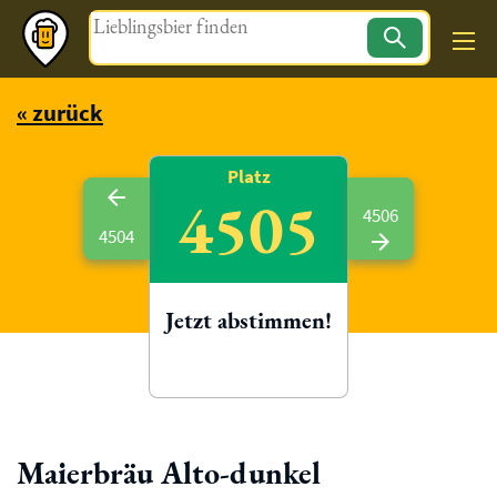
Magazin
« zurück
Platz
4505
4506
4504
Jetzt abstimmen!
Maierbräu Alto-dunkel