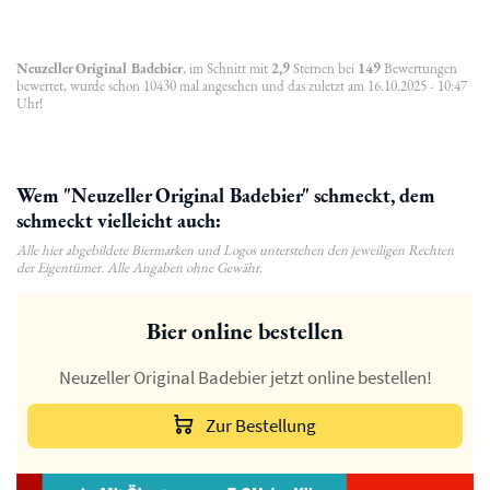
Neuzeller Original Badebier
, im Schnitt mit
2,9
Sternen bei
149
Bewertungen
bewertet, wurde schon 10430 mal angesehen und das zuletzt am 16.10.2025 - 10:47
Uhr!
Wem "Neuzeller Original Badebier" schmeckt, dem
schmeckt vielleicht auch:
Alle hier abgebildete Biermarken und Logos unterstehen den jeweiligen Rechten
der Eigentümer. Alle Angaben ohne Gewähr.
Bier online bestellen
Neuzeller Original Badebier jetzt online bestellen!
Zur Bestellung