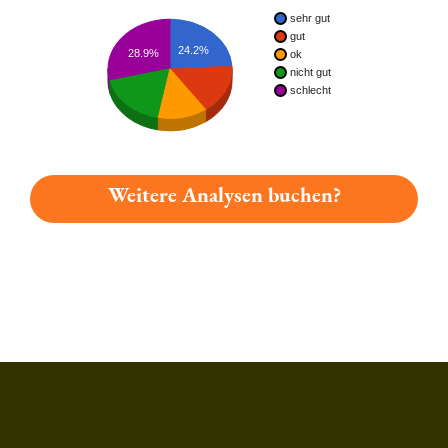
sehr gut
gut
24.2%
28.9%
ok
nicht gut
schlecht
Weitere Analysen buchen?
Du hast gelesen: Neuzeller Original Badebier Platz 1198 » Tes