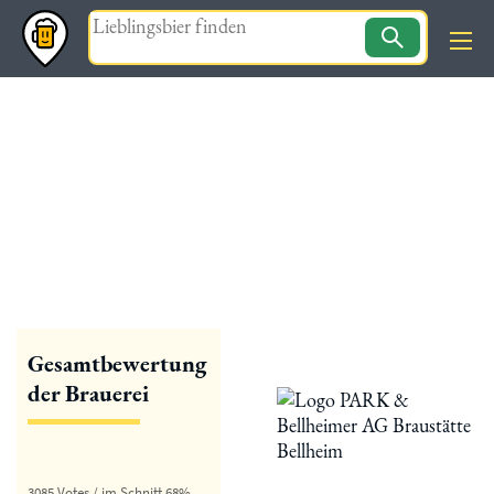
Magazin
« zurück
Bellheim Brauerei
Gesamtbewertung
der Brauerei
3085 Votes / im Schnitt 68%