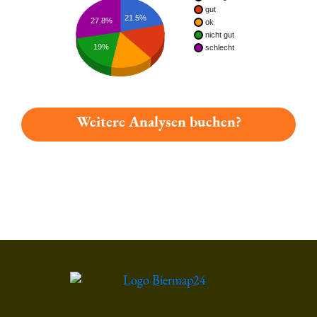
gut
21.5%
27.8%
ok
nicht gut
19%
schlecht
Weitere Analysen buchen?
Du hast gelesen: Riedenburger Einkorn-edelbier Platz 6409 » 