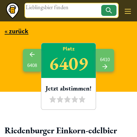
Magazin
« zurück
Platz
6409
6410
6408
Jetzt abstimmen!
Riedenburger Einkorn-edelbier