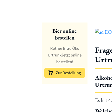
Bier online
bestellen
Frag
Rother Bräu Öko
Urtrunk jetzt online
Urtr
bestellen!
Zur Bestellung
Alkoho
Urtru
Es hat 4
Welche