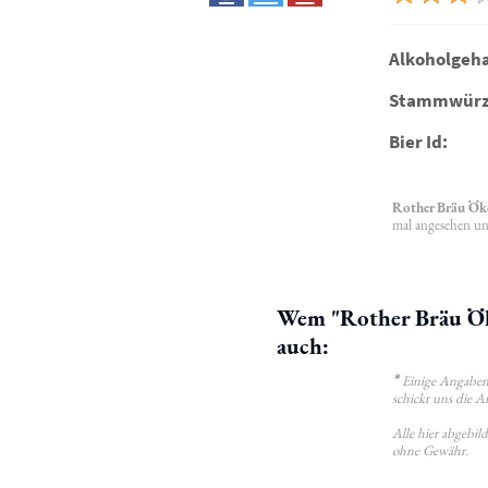
Alkoholgeha
Stammwürz
Bier Id:
Rother Bräu Ök
mal angesehen un
Wem "Rother Bräu Öko
auch:
*
Einige Angaben 
schickt uns die A
Alle hier abgebi
ohne Gewähr.