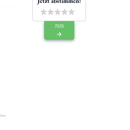
Jetzt abstimmen!
7035
5
aben