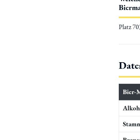
Bierma
Platz 7
Date
Bier-
Alkoho
Stamm
Braua