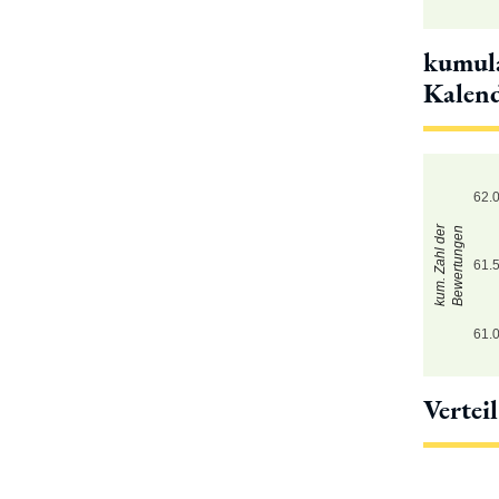
kumula
Kalen
62.
kum. Zahl der
Bewertungen
61.
61.
Vertei