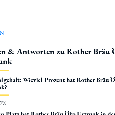
en & Antworten zu Rother Bräu 
unk
lgehalt: Wieviel Prozent hat Rother Bräu 
nk?
.7%
n Platz hat Rother Bräu Öko Urtrunk in de