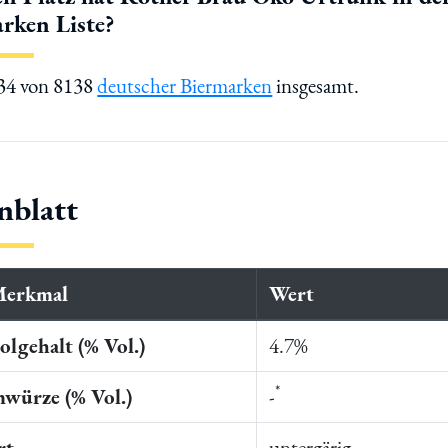
rken Liste?
034 von 8138
deutscher Biermarken
insgesamt.
nblatt
Merkmal
Wert
lgehalt (% Vol.)
4.7%
*
würze (% Vol.)
-
rt
untergärig