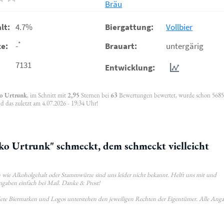
Bräu
lt:
4.7%
Biergattung:
Vollbier
*
e:
-
Brauart:
untergärig
7131
Entwicklung:
o Urtrunk
, im Schnitt mit
2,95
Sternen bei
63
Bewertungen bewertet, wurde schon 568
d das zuletzt am 4.07.2026 - 19:34 Uhr!
 Urtrunk" schmeckt, dem schmeckt vielleicht
wie Alkoholgehalt oder Stammwürze sind uns leider nicht bekannt. Helft uns mit und
ngaben einfach bei Mail. Danke & Prost!
ldete Biermarken und Logos unterstehen den jeweiligen Rechten der Eigentümer. Alle Ang