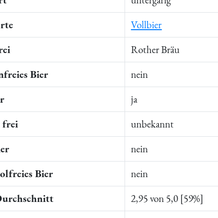
rte
Vollbier
rei
Rother Bräu
freies Bier
nein
er
ja
frei
unbekannt
ier
nein
lfreies Bier
nein
Durchschnitt
2,95 von 5,0 [59%]