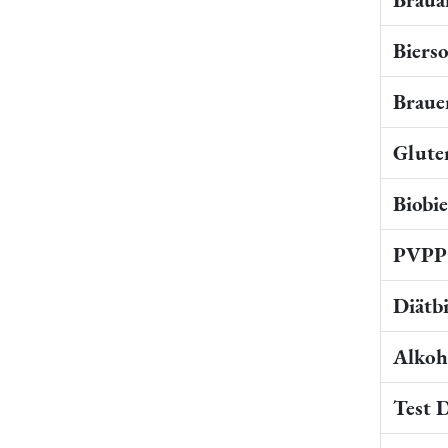
Bierso
Braue
Gluten
Biobi
PVPP 
Diätb
Alkoho
Test 