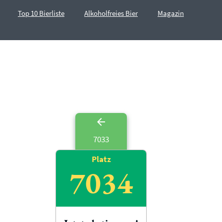
Top 10 Bierliste
Alkoholfreies Bier
Magazin
7033
Platz
7034