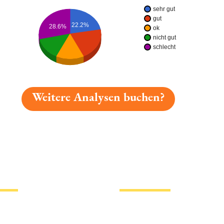
sehr gut
gut
22.2%
28.6%
ok
nicht gut
schlecht
Weitere Analysen buchen?
gelesen: Rother Bräu Öko Urtrunk Platz 7034 » Test 20
tionen
Hotlinks
Bier