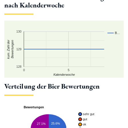
nach Kalenderwoche
130
B…
kum. Zahl der
Bewertungen
129
128
0
5
Kalenderwoche
Verteilung der Bier Bewertungen
Bewertungen
sehr gut
gut
25.6%
27.1%
ok