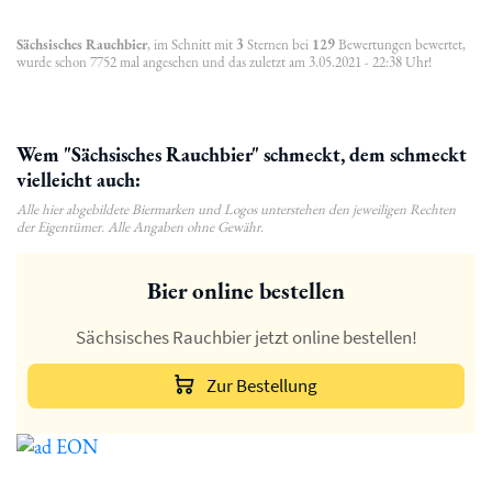
Sächsisches Rauchbier
, im Schnitt mit
3
Sternen bei
129
Bewertungen bewertet,
wurde schon 7752 mal angesehen und das zuletzt am 3.05.2021 - 22:38 Uhr!
Wem "Sächsisches Rauchbier" schmeckt, dem schmeckt
vielleicht auch:
Alle hier abgebildete Biermarken und Logos unterstehen den jeweiligen Rechten
der Eigentümer. Alle Angaben ohne Gewähr.
Bier online bestellen
Sächsisches Rauchbier jetzt online bestellen!
Zur Bestellung