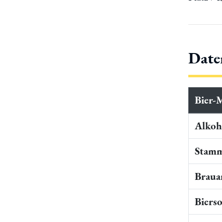
Date
Bier-
Alkoho
Stamm
Braua
Bierso