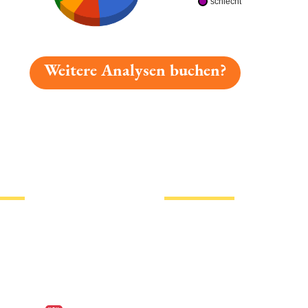
schlecht
Weitere Analysen buchen?
gelesen: Waldhaus Hell Platz 7430 » Test 2026 | Bierma
tionen
Hotlinks
Bier
Biersorten
erklärung
Biermarken
s
Stadion Bier