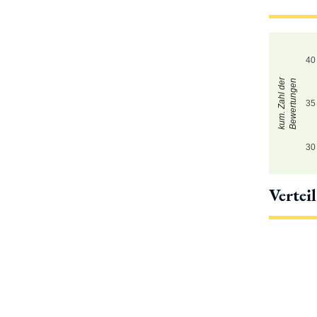
40
kum. Zahl der
Bewertungen
35
30
Vertei