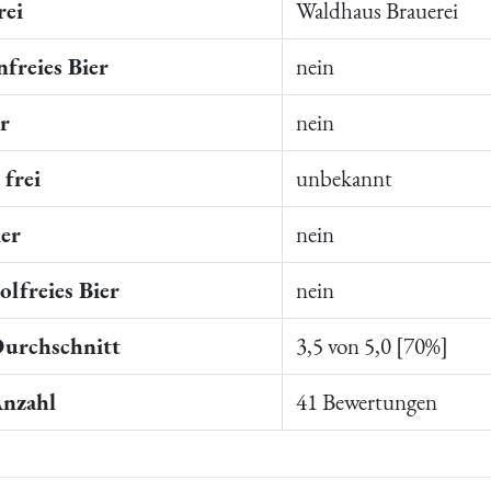
rei
Waldhaus Brauerei
freies Bier
nein
er
nein
frei
unbekannt
ier
nein
lfreies Bier
nein
Durchschnitt
3,5 von 5,0 [70%]
Anzahl
41 Bewertungen