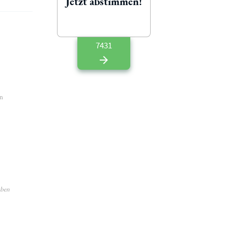
Jetzt abstimmen!
7431
en
aben