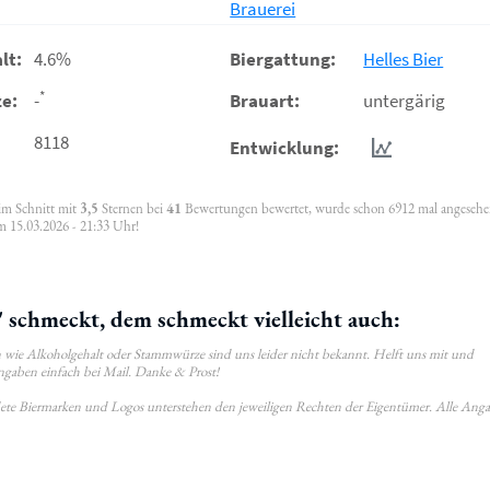
Brauerei
lt:
4.6%
Biergattung:
Helles Bier
*
e:
-
Brauart:
untergärig
8118
Entwicklung:
 im Schnitt mit
3,5
Sternen bei
41
Bewertungen bewertet, wurde schon 6912 mal angeseh
m 15.03.2026 - 21:33 Uhr!
schmeckt, dem schmeckt vielleicht auch:
wie Alkoholgehalt oder Stammwürze sind uns leider nicht bekannt. Helft uns mit und
ngaben einfach bei Mail. Danke & Prost!
ldete Biermarken und Logos unterstehen den jeweiligen Rechten der Eigentümer. Alle Ang