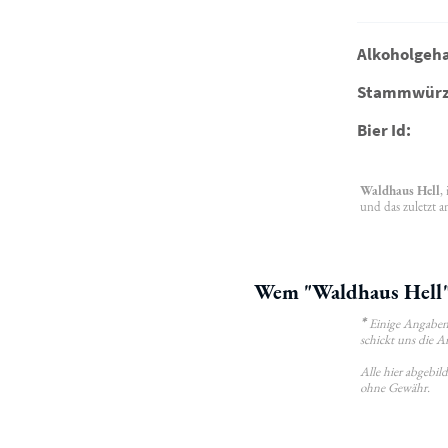
Alkoholgeha
Stammwürz
Bier Id:
Waldhaus Hell
,
und das zuletzt a
Wem "Waldhaus Hell" 
*
Einige Angaben 
schickt uns die A
Alle hier abgebi
ohne Gewähr.