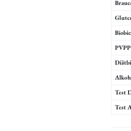
Braue
Gluten
Biobi
PVPP 
Diätb
Alkoho
Test 
Test 