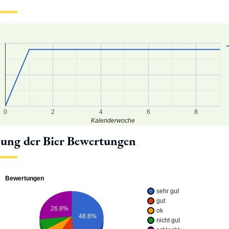
0
2
4
6
8
Kalenderwoche
lung der Bier Bewertungen
Bewertungen
sehr gut
gut
26.8%
ok
48.8%
nicht gut