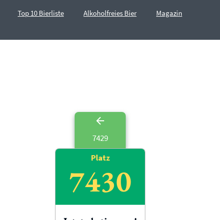
Top 10 Bierliste
Alkoholfreies Bier
Magazin
7429
Platz
7430