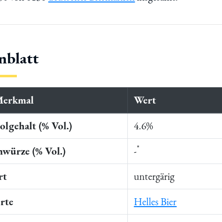
nblatt
Merkmal
Wert
lgehalt (% Vol.)
4.6%
*
würze (% Vol.)
-
rt
untergärig
rte
Helles Bier