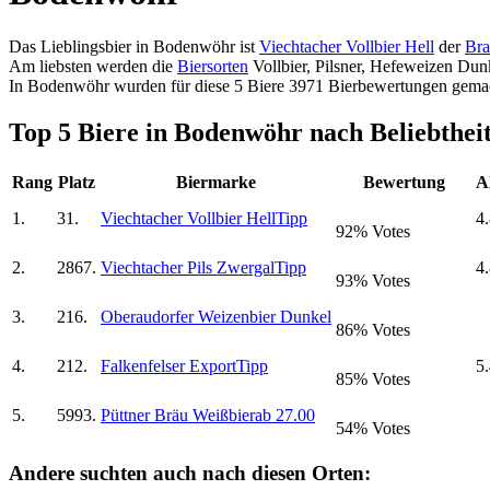
Das Lieblingsbier in Bodenwöhr ist
Viechtacher Vollbier Hell
der
Bra
Am liebsten werden die
Biersorten
Vollbier, Pilsner, Hefeweizen Dun
In Bodenwöhr wurden für diese 5 Biere 3971 Bierbewertungen gema
Top 5 Biere in Bodenwöhr nach Beliebthei
Rang
Platz
Biermarke
Bewertung
A
1.
31.
Viechtacher Vollbier Hell
Tipp
4
92% Votes
2.
2867.
Viechtacher Pils Zwergal
Tipp
4
93% Votes
3.
216.
Oberaudorfer Weizenbier Dunkel
86% Votes
4.
212.
Falkenfelser Export
Tipp
5
85% Votes
5.
5993.
Püttner Bräu Weißbier
ab 27.00
54% Votes
Andere suchten auch nach diesen Orten: