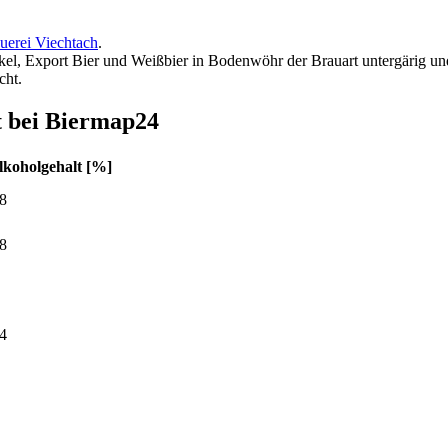
uerei Viechtach
.
kel, Export Bier und Weißbier in Bodenwöhr der Brauart untergärig un
cht.
t bei Biermap24
lkoholgehalt [%]
.8
.8
.4