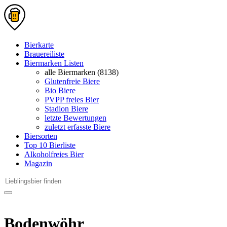
Bierkarte
Brauereiliste
Biermarken Listen
alle Biermarken (8138)
Glutenfreie Biere
Bio Biere
PVPP freies Bier
Stadion Biere
letzte Bewertungen
zuletzt erfasste Biere
Biersorten
Top 10 Bierliste
Alkoholfreies Bier
Magazin
Bodenwöhr