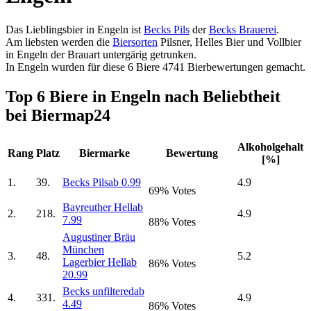
Das Lieblingsbier in Engeln ist
Becks Pils
der
Becks Brauerei
.
Am liebsten werden die
Biersorten
Pilsner, Helles Bier und Vollbier
in Engeln der Brauart untergärig getrunken.
In Engeln wurden für diese 6 Biere 4741 Bierbewertungen gemacht.
Top 6 Biere in Engeln nach Beliebtheit
bei Biermap24
Alkoholgehalt
Rang
Platz
Biermarke
Bewertung
[%]
1.
39.
Becks Pils
ab 0.99
4.9
69% Votes
Bayreuther Hell
ab
2.
218.
4.9
7.99
88% Votes
Augustiner Bräu
München
3.
48.
5.2
Lagerbier Hell
ab
86% Votes
20.99
Becks unfiltered
ab
4.
331.
4.9
4.49
86% Votes