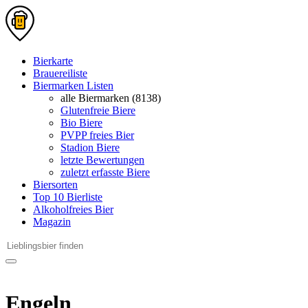
Bierkarte
Brauereiliste
Biermarken Listen
alle Biermarken (8138)
Glutenfreie Biere
Bio Biere
PVPP freies Bier
Stadion Biere
letzte Bewertungen
zuletzt erfasste Biere
Biersorten
Top 10 Bierliste
Alkoholfreies Bier
Magazin
Engeln