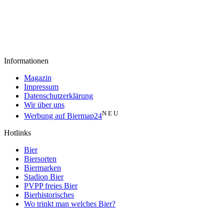
Informationen
Magazin
Impressum
Datenschutzerklärung
Wir über uns
N E U
Werbung auf Biermap24
Hotlinks
Bier
Biersorten
Biermarken
Stadion Bier
PVPP freies Bier
Bierhistorisches
Wo trinkt man welches Bier?