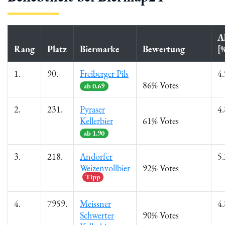
A
Rang
Platz
Biermarke
Bewertung
[
1.
90.
Freiberger Pils
4.
86% Votes
ab 0.69
2.
231.
Pyraser
4.
Kellerbier
61% Votes
ab 1.90
3.
218.
Andorfer
5.
Weizenvollbier
92% Votes
Tipp
4.
7959.
Meissner
4.
Schwerter
90% Votes