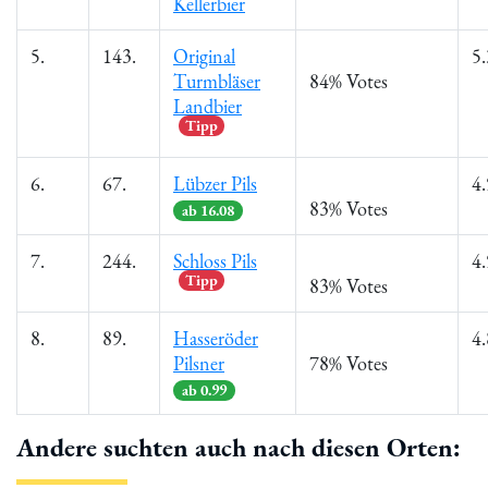
Kellerbier
5.
143.
Original
5.
Turmbläser
84% Votes
Landbier
Tipp
6.
67.
Lübzer Pils
4.
83% Votes
ab 16.08
7.
244.
Schloss Pils
4.
Tipp
83% Votes
8.
89.
Hasseröder
4.
Pilsner
78% Votes
ab 0.99
Andere suchten auch nach diesen Orten: