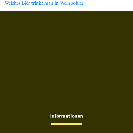
Welches Bier trinkt man in Weinböhla?
Du hast gelesen: ᐅ Welches Bier trinkt man in Freital? » Bier
Informationen