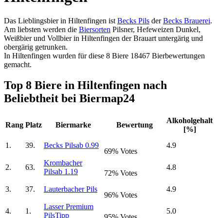
Das Lieblingsbier in Hiltenfingen ist
Becks Pils
der
Becks Brauerei
.
Am liebsten werden die
Biersorten
Pilsner, Hefeweizen Dunkel,
Weißbier und Vollbier in Hiltenfingen der Brauart untergärig und
obergärig getrunken.
In Hiltenfingen wurden für diese 8 Biere 18467 Bierbewertungen
gemacht.
Top 8 Biere in Hiltenfingen nach
Beliebtheit bei Biermap24
Alkoholgehalt
Rang
Platz
Biermarke
Bewertung
[%]
1.
39.
Becks Pils
ab 0.99
4.9
69% Votes
Krombacher
2.
63.
4.8
Pils
ab 1.19
72% Votes
3.
37.
Lauterbacher Pils
4.9
96% Votes
Lasser Premium
4.
1.
5.0
Pils
Tipp
95% Votes