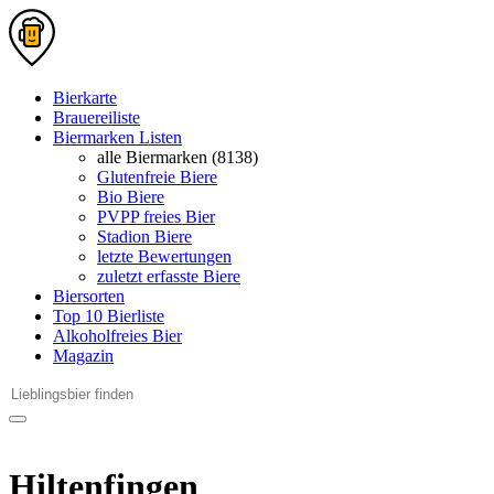
Bierkarte
Brauereiliste
Biermarken Listen
alle Biermarken (8138)
Glutenfreie Biere
Bio Biere
PVPP freies Bier
Stadion Biere
letzte Bewertungen
zuletzt erfasste Biere
Biersorten
Top 10 Bierliste
Alkoholfreies Bier
Magazin
Hiltenfingen