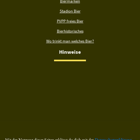
Biermarken
Stadion Bier
PVPP freies Bier
Bierhistorisches
Wo trinkt man welches Bier?
Hinweise
Mit der Nutzung dieser Seiten erklärst du dich mit der
Datenschutzerklärung