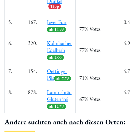
Dunkel
Tipp
5.
167.
Jever Fun
0.4
77% Votes
ab 14.99
6.
320.
Kulmbacher
4.9
Edelherb
77% Votes
ab 2.00
7.
154.
Oettinger
4.7
Pils
71% Votes
ab 7.79
8.
878.
Lammsbräu
4.7
Glutenfrei
67% Votes
ab 12.79
Andere suchten auch nach diesen Orten: