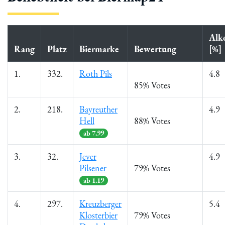
Alk
Rang
Platz
Biermarke
Bewertung
[%]
1.
332.
Roth Pils
4.8
85% Votes
2.
218.
Bayreuther
4.9
Hell
88% Votes
ab 7.99
3.
32.
Jever
4.9
Pilsener
79% Votes
ab 1.19
4.
297.
Kreuzberger
5.4
Klosterbier
79% Votes