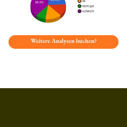
ok
38.4%
nicht gut
schlecht
Weitere Analysen buchen?
Du hast gelesen: Andreas Bräu Doppelbock Platz 752 » Test 2