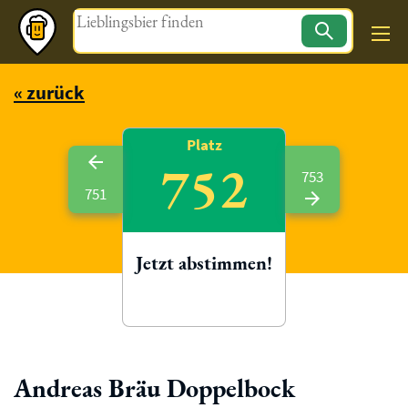
Magazin
« zurück
Platz
752
753
751
Jetzt abstimmen!
Andreas Bräu Doppelbock