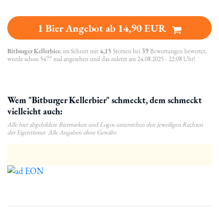
1 Bier Angebot ab 14,90 EUR
Bitburger Kellerbier
, im Schnitt mit
4,15
Sternen bei
39
Bewertungen bewertet,
wurde schon 5477 mal angesehen und das zuletzt am 24.08.2025 - 22:08 Uhr!
Wem "Bitburger Kellerbier" schmeckt, dem schmeckt
vielleicht auch:
Alle hier abgebildete Biermarken und Logos unterstehen den jeweiligen Rechten
der Eigentümer. Alle Angaben ohne Gewähr.