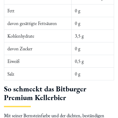
Fett
0 g
davon gesättigte Fettsäuren
0 g
Kohlenhydrate
3,5 g
davon Zucker
0 g
Eiweiß
0,5 g
Salz
0 g
So schmeckt das Bitburger
Premium Kellerbier
Mit seiner Bernsteinfarbe und der dichten, beständigen