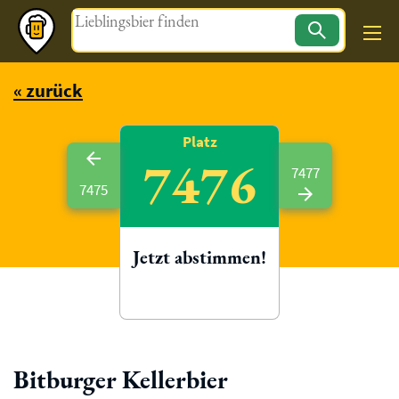
Magazin
« zurück
Platz
7476
7477
7475
Jetzt abstimmen!
Bitburger Kellerbier