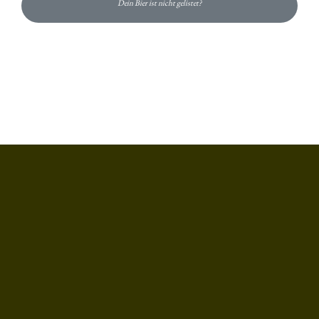
Dein Bier ist nicht gelistet?
Du hast gelesen: Bitburger Kellerbier Platz 7476 » Test 2026 