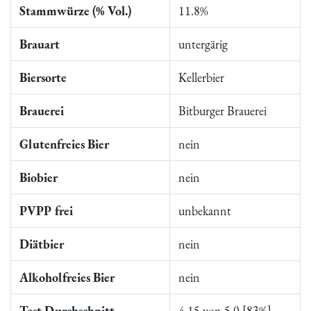
Stammwürze (% Vol.)
11.8%
Brauart
untergärig
Biersorte
Kellerbier
Brauerei
Bitburger Brauerei
Glutenfreies Bier
nein
Biobier
nein
PVPP frei
unbekannt
Diätbier
nein
Alkoholfreies Bier
nein
Test Durchschnitt
4,15 von 5,0 [83%]