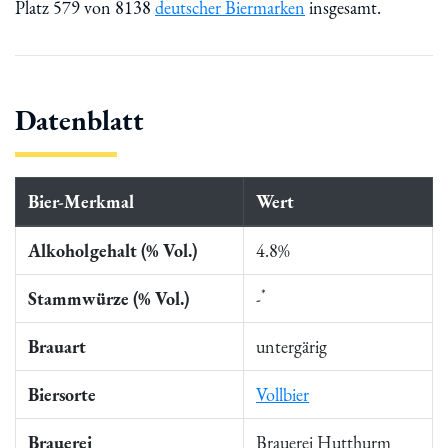
Platz 579 von 8138
deutscher Biermarken
insgesamt.
Datenblatt
Bier-Merkmal
Wert
Alkoholgehalt (% Vol.)
4.8%
*
Stammwürze (% Vol.)
-
Brauart
untergärig
Biersorte
Vollbier
Brauerei
Brauerei Hutthurm