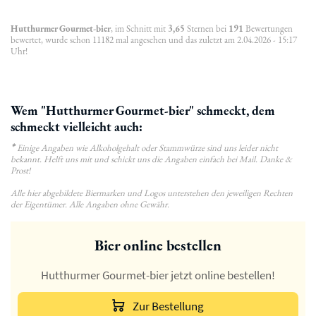
Hutthurmer Gourmet-bier
, im Schnitt mit
3,65
Sternen bei
191
Bewertungen
bewertet, wurde schon 11182 mal angesehen und das zuletzt am 2.04.2026 - 15:17
Uhr!
Wem "Hutthurmer Gourmet-bier" schmeckt, dem
schmeckt vielleicht auch:
*
Einige Angaben wie Alkoholgehalt oder Stammwürze sind uns leider nicht
bekannt. Helft uns mit und schickt uns die Angaben einfach bei Mail. Danke &
Prost!
Alle hier abgebildete Biermarken und Logos unterstehen den jeweiligen Rechten
der Eigentümer. Alle Angaben ohne Gewähr.
Bier online bestellen
Hutthurmer Gourmet-bier jetzt online bestellen!
Zur Bestellung