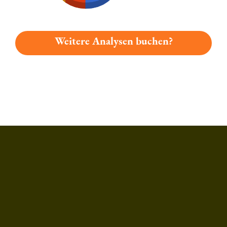
Weitere Analysen buchen?
Du hast gelesen: Hutthurmer Gourmet-bier Platz 579 » Test 