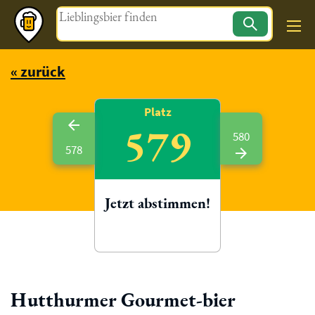
Magazin
« zurück
Platz
579
580
578
Jetzt abstimmen!
Hutthurmer Gourmet-bier