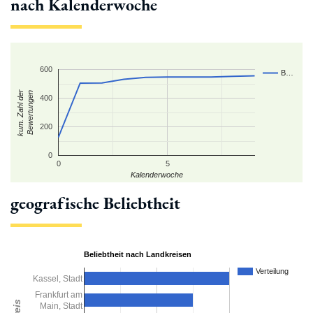
nach Kalenderwoche
600
B…
kum. Zahl der
Bewertungen
400
200
0
0
5
Kalenderwoche
geografische Beliebtheit
Beliebtheit nach Landkreisen
Verteilung
Kassel, Stadt
Frankfurt am
Kreis
Main, Stadt