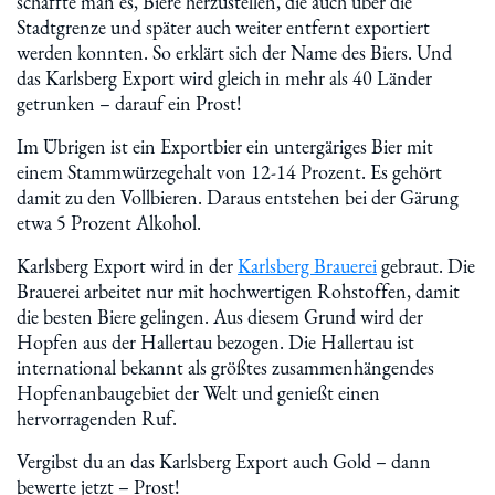
schaffte man es, Biere herzustellen, die auch über die
Stadtgrenze und später auch weiter entfernt exportiert
werden konnten. So erklärt sich der Name des Biers. Und
das Karlsberg Export wird gleich in mehr als 40 Länder
getrunken – darauf ein Prost!
Im Übrigen ist ein Exportbier ein untergäriges Bier mit
einem Stammwürzegehalt von 12-14 Prozent. Es gehört
damit zu den Vollbieren. Daraus entstehen bei der Gärung
etwa 5 Prozent Alkohol.
Karlsberg Export wird in der
Karlsberg Brauerei
gebraut. Die
Brauerei arbeitet nur mit hochwertigen Rohstoffen, damit
die besten Biere gelingen. Aus diesem Grund wird der
Hopfen aus der Hallertau bezogen. Die Hallertau ist
international bekannt als größtes zusammenhängendes
Hopfenanbaugebiet der Welt und genießt einen
hervorragenden Ruf.
Vergibst du an das Karlsberg Export auch Gold – dann
bewerte jetzt – Prost!