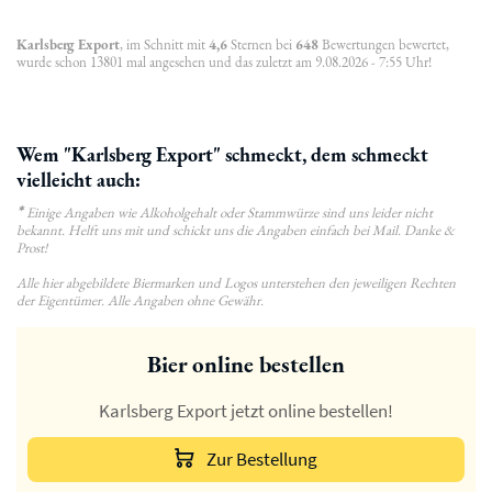
Karlsberg Export
, im Schnitt mit
4,6
Sternen bei
648
Bewertungen bewertet,
wurde schon 13801 mal angesehen und das zuletzt am 9.08.2026 - 7:55 Uhr!
Wem "Karlsberg Export" schmeckt, dem schmeckt
vielleicht auch:
*
Einige Angaben wie Alkoholgehalt oder Stammwürze sind uns leider nicht
bekannt. Helft uns mit und schickt uns die Angaben einfach bei Mail. Danke &
Prost!
Alle hier abgebildete Biermarken und Logos unterstehen den jeweiligen Rechten
der Eigentümer. Alle Angaben ohne Gewähr.
Bier online bestellen
Karlsberg Export jetzt online bestellen!
Zur Bestellung