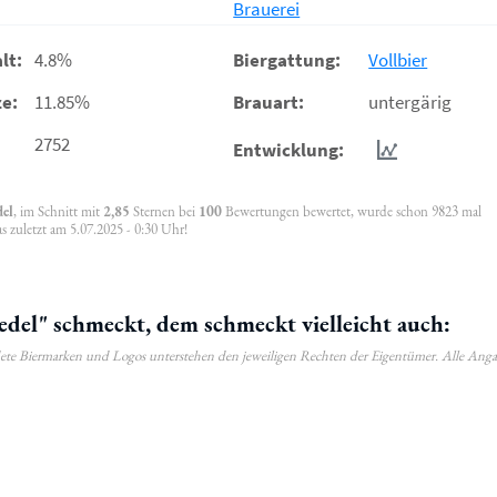
Brauerei
lt:
4.8%
Biergattung:
Vollbier
e:
11.85%
Brauart:
untergärig
2752
Entwicklung:
del
, im Schnitt mit
2,85
Sternen bei
100
Bewertungen bewertet, wurde schon 9823 mal
 zuletzt am 5.07.2025 - 0:30 Uhr!
el" schmeckt, dem schmeckt vielleicht auch:
ldete Biermarken und Logos unterstehen den jeweiligen Rechten der Eigentümer. Alle Ang