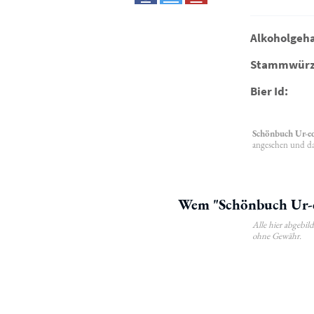
Alkoholgeha
Stammwürz
Bier Id:
Schönbuch Ur-e
angesehen und das
Wem "Schönbuch Ur-ed
Alle hier abgebi
ohne Gewähr.