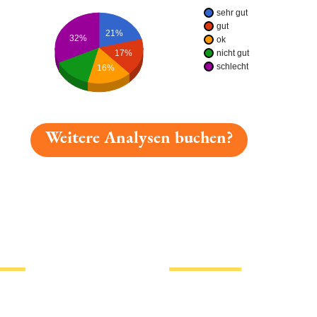
sehr gut
gut
21%
32%
ok
nicht gut
17%
schlecht
16%
Weitere Analysen buchen?
gelesen: Schönbuch Ur-edel Platz 4613 » Test 2026 | B
tionen
Hotlinks
Bier