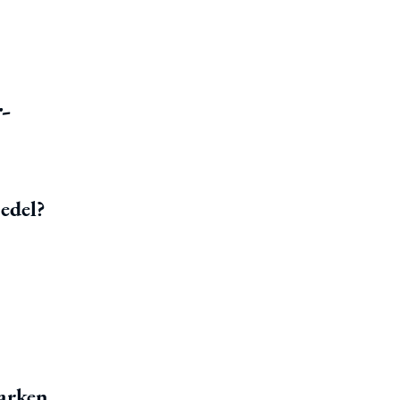
-
edel?
marken