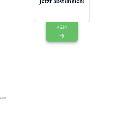
Jetzt abstimmen!
4614
aben