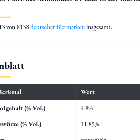
613 von 8138
deutscher Biermarken
insgesamt.
nblatt
Merkmal
Wert
lgehalt (% Vol.)
4.8%
würze (% Vol.)
11.85%
rt
untergärig