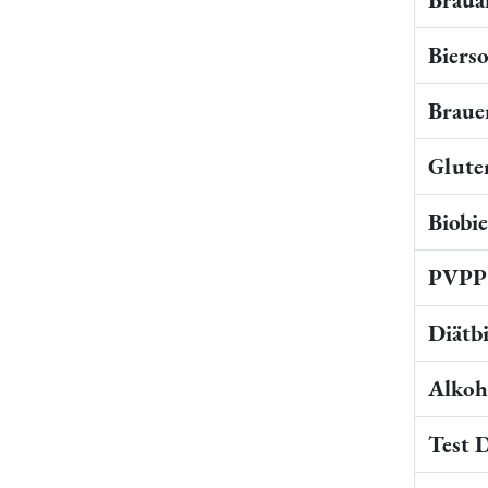
Bierso
Braue
Gluten
Biobi
PVPP 
Diätb
Alkoho
Test 