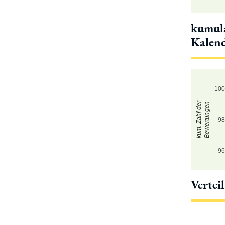
kumula
Kalen
10
kum. Zahl der
Bewertungen
9
9
Vertei