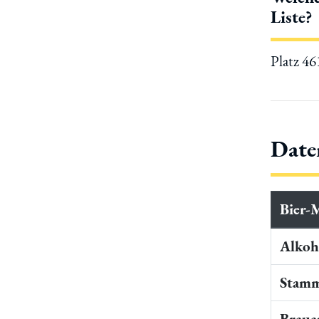
Liste?
Platz 4
Date
Bier-
Alkoho
Stamm
Braua