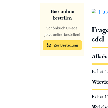
Bier online
bestellen
Frag
Schönbuch Ur-edel
jetzt online bestellen!
edel
Zur Bestellung
Alkoho
Es hat 4
Wievie
Es hat 
Welche