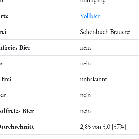
rte
Vollbier
rei
Schönbuch Brauerei
freies Bier
nein
er
nein
frei
unbekannt
ier
nein
lfreies Bier
nein
Durchschnitt
2,85 von 5,0 [57%]