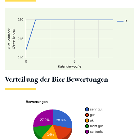
250
B…
kum. Zahl der
Bewertungen
245
240
0
5
Kalenderwoche
Verteilung der Bier Bewertungen
Bewertungen
sehr gut
gut
27.2%
28.8%
ok
nicht gut
schlecht
14%