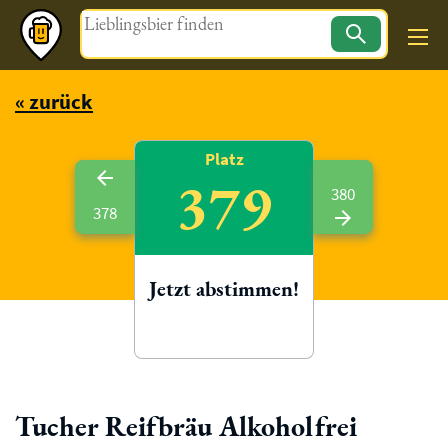
Magazin
« zurück
Platz
379
380
378
Jetzt abstimmen!
Tucher Reifbräu Alkoholfrei