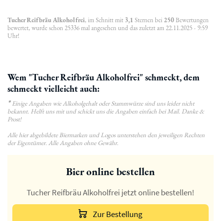
Tucher Reifbräu Alkoholfrei
, im Schnitt mit
3,1
Sternen bei
250
Bewertungen
bewertet, wurde schon 25336 mal angesehen und das zuletzt am 22.11.2025 - 9:59
Uhr!
Wem "Tucher Reifbräu Alkoholfrei" schmeckt, dem
schmeckt vielleicht auch:
*
Einige Angaben wie Alkoholgehalt oder Stammwürze sind uns leider nicht
bekannt. Helft uns mit und schickt uns die Angaben einfach bei Mail. Danke &
Prost!
Alle hier abgebildete Biermarken und Logos unterstehen den jeweiligen Rechten
der Eigentümer. Alle Angaben ohne Gewähr.
Bier online bestellen
Tucher Reifbräu Alkoholfrei jetzt online bestellen!
Zur Bestellung