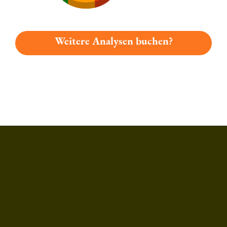
Weitere Analysen buchen?
Du hast gelesen: Tucher Reifbräu Alkoholfrei Platz 379 » Tes