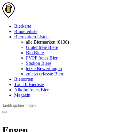
Bierkarte
Brauereiliste
Biermarken Listen
alle Biermarken (8138)
Glutenfreie Biere
Bio Biere
PVPP freies Bier
Stadion Biere
letzte Bewertungen
zuletzt erfasste Biere
Biersorten
Top 10 Bierliste
Alkoholfreies Bier
Magazin
Engen