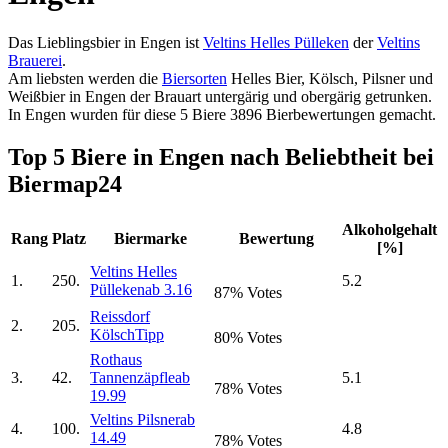
Das Lieblingsbier in Engen ist
Veltins Helles Pülleken
der
Veltins
Brauerei
.
Am liebsten werden die
Biersorten
Helles Bier, Kölsch, Pilsner und
Weißbier in Engen der Brauart untergärig und obergärig getrunken.
In Engen wurden für diese 5 Biere 3896 Bierbewertungen gemacht.
Top 5 Biere in Engen nach Beliebtheit bei
Biermap24
Alkoholgehalt
Rang
Platz
Biermarke
Bewertung
[%]
Veltins Helles
1.
250.
5.2
Pülleken
ab 3.16
87% Votes
Reissdorf
2.
205.
Kölsch
Tipp
80% Votes
Rothaus
3.
42.
Tannenzäpfle
ab
5.1
78% Votes
19.99
Veltins Pilsner
ab
4.
100.
4.8
14.49
78% Votes