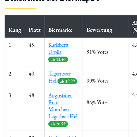
A
Rang
Platz
Biermarke
Bewertung
[
1.
45.
Karlsberg
4.
Urpils
91% Votes
ab 13.40
2.
49.
Tegernseer
4.
Hell
90% Votes
ab 19.99
3.
48.
Augustiner
5.
Bräu
86% Votes
München
Lagerbier Hell
ab 20.99