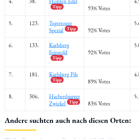
4.
38.
Holsten Edel
4.
Tipp
93% Votes
5.
123.
Tegernseer
5.
Tipp
Spezial
92% Votes
6.
133.
Karlsberg
5.
Feingold
92% Votes
Tipp
7.
181.
Karlsberg Pils
4.
Tipp
89% Votes
8.
306.
Hachenburger
5.
Tipp
Zwickel
83% Votes
Andere suchten auch nach diesen Orten: